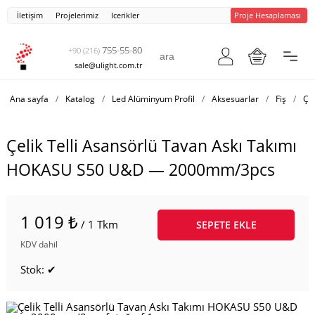
İletişim
Projelerimiz
Icerikler
Proje Hesaplaması
755-55-80
+90 (216)
sale@ulight.com.tr
Ana sayfa
/
Katalog
/
Led Alüminyum Profil
/
Aksesuarlar
/
Fiş
/
Çe
Çelik Telli Asansörlü Tavan Askı Takımı
HOKASU S50 U&D — 2000mm/3pcs
1 019 ₺
/ 1 Tkm
SEPETE EKLE
KDV dahil
Stok: ✔