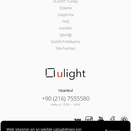
ULIGHT Turkey
Ödeme
Ulaştırma
FAQ
Icerikler
İşbirliği
Gizlilik Politikamız
Site haritası
Istanbul
+90 (216) 7555580
Hafta içi 10:00 – 19:00
Web sitesinin en iyi şekilde çalışabilmesi için