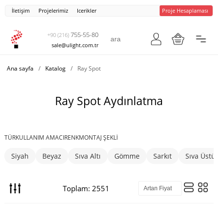
İletişim
Projelerimiz
Icerikler
Proje Hesaplaması
755-55-80
+90 (216)
sale@ulight.com.tr
Ana sayfa
/
Katalog
/
Ray Spot
Ray Spot Aydınlatma
TÜR
KULLANIM AMACI
RENK
MONTAJ ŞEKLI
Siyah
Beyaz
Sıva Altı
Gömme
Sarkıt
Sıva Üstü
Toplam: 2551