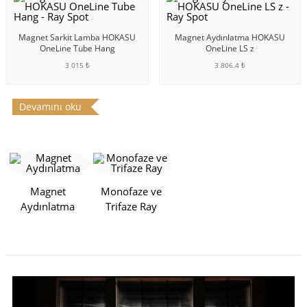
Magnet Sarkit Lamba HOKASU
Magnet Aydınlatma HOKASU
OneLine Tube Hang
OneLine LS z
3 015 ₺
3 806.4 ₺
SEPETE EKLE
SEPETE EKLE
Devamını oku
Magnet
Monofaze ve
Aydınlatma
Trifaze Ray