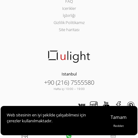
FAQ
Icerikler
İşbirliği
Gizlilik Politikamız
Site haritası
Istanbul
+90 (216) 7555580
Hafta içi 10:00 – 19:00
Web sitesinin en iyi şekilde çalışabilmesi için
Tamam
çerezler kullanılmaktadır.
ULIGHT© 2013-2026
Reddet