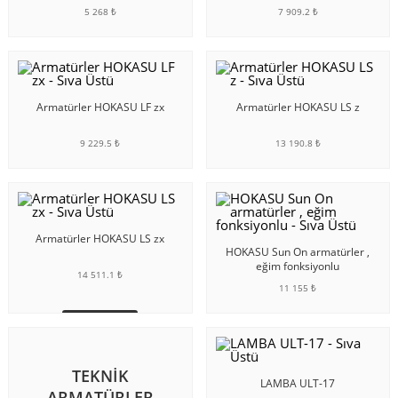
5 268 ₺
7 909.2 ₺
SEPETE EKLE
SEPETE EKLE
Armatürler HOKASU LF zx
Armatürler HOKASU LS z
9 229.5 ₺
13 190.8 ₺
SEPETE EKLE
SEPETE EKLE
Armatürler HOKASU LS zx
HOKASU Sun On armatürler ,
eğim fonksiyonlu
14 511.1 ₺
11 155 ₺
SEPETE EKLE
SEPETE EKLE
TEKNIK
LAMBA ULT-17
ARMATÜRLER