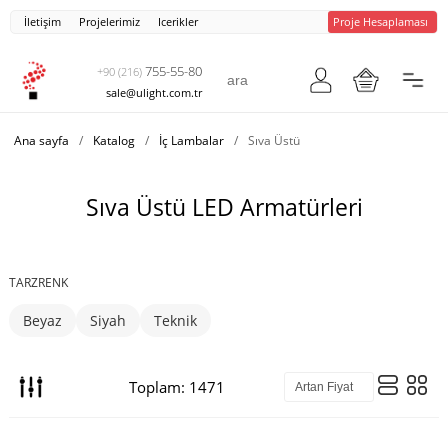
İletişim
Projelerimiz
Icerikler
Proje Hesaplaması
755-55-80
+90 (216)
sale@ulight.com.tr
Ana sayfa
/
Katalog
/
İç Lambalar
/
Sıva Üstü
Sıva Üstü LED Armatürleri
TARZ
RENK
Beyaz
Siyah
Teknik
Toplam: 1471