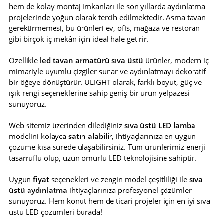
hem de kolay montaj imkanları ile son yıllarda aydınlatma
projelerinde yoğun olarak tercih edilmektedir. Asma tavan
gerektirmemesi, bu ürünleri ev, ofis, mağaza ve restoran
gibi birçok iç mekân için ideal hale getirir.
Özellikle
led tavan armatürü sıva üstü
ürünler, modern iç
mimariyle uyumlu çizgiler sunar ve aydınlatmayı dekoratif
bir öğeye dönüştürür. ULIGHT olarak, farklı boyut, güç ve
ışık rengi seçeneklerine sahip geniş bir ürün yelpazesi
sunuyoruz.
Web sitemiz üzerinden dilediğiniz
sıva üstü LED lamba
modelini kolayca
satın alabilir
, ihtiyaçlarınıza en uygun
çözüme kısa sürede ulaşabilirsiniz. Tüm ürünlerimiz enerji
tasarruflu olup, uzun ömürlü LED teknolojisine sahiptir.
Uygun
fiyat
seçenekleri ve zengin model çeşitliliği ile
sıva
üstü aydınlatma
ihtiyaçlarınıza profesyonel çözümler
sunuyoruz. Hem konut hem de ticari projeler için en iyi sıva
üstü LED çözümleri burada!