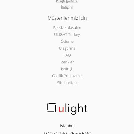
Proje galerisi
İletişim
Müşterilerimiz için
Biz size ulaşalım
ULIGHT Turkey
Ödeme
Ulaştırma
FAQ
Icerikler
İşbirliği
Gizlilik Politikamız
Site haritası
Istanbul
+90 (216) 7555580