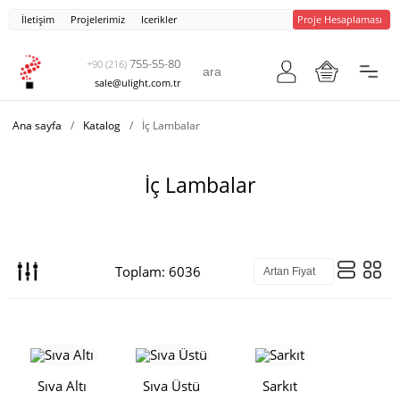
İletişim
Projelerimiz
Icerikler
Proje Hesaplaması
755-55-80
+90 (216)
sale@ulight.com.tr
Ana sayfa
/
Katalog
/
İç Lambalar
İç Lambalar
Toplam: 6036
Sıva Altı
Sıva Üstü
Sarkıt