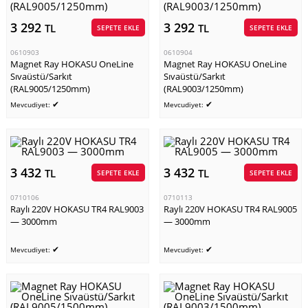
3 292
3 292
TL
TL
SEPETE EKLE
SEPETE EKLE
0610903
0610904
Magnet Ray HOKASU OneLine
Magnet Ray HOKASU OneLine
Sıvaüstü/Sarkıt
Sıvaüstü/Sarkıt
(RAL9005/1250mm)
(RAL9003/1250mm)
✔
✔
Mevcudiyet:
Mevcudiyet:
3 432
3 432
TL
TL
SEPETE EKLE
SEPETE EKLE
0710106
0710113
Raylı 220V HOKASU TR4 RAL9003
Raylı 220V HOKASU TR4 RAL9005
— 3000mm
— 3000mm
✔
✔
Mevcudiyet:
Mevcudiyet: