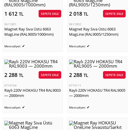
1 612
2 018
TL
TL
SEPETE EKLE
SEPETE EKLE
0611801
0611802
Magnet Ray Sıva Üstü 6063
Magnet Ray Sıva Üstü 6063
MagLine (RAL9005/1000mm)
MagLine (RAL9005/1250mm)
✔
✔
Mevcudiyet:
Mevcudiyet:
2 288
2 288
TL
TL
SEPETE EKLE
SEPETE EKLE
0710104
0710111
Raylı 220V HOKASU TR4 RAL9003
Raylı 220V HOKASU TR4 RAL9005
— 2000mm
— 2000mm
✔
✔
Mevcudiyet:
Mevcudiyet: