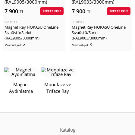
7 900
7 900
TL
TL
SEPETE EKLE
SEPETE EKLE
0610911
0610912
Magnet Ray HOKASU OneLine
Magnet Ray HOKASU OneLine
Sıvaüstü/Sarkıt
Sıvaüstü/Sarkıt
(RAL9005/3000mm)
(RAL9003/3000mm)
✔
9
Mevcudiyet:
Mevcudiyet:
Magnet
Monofaze ve
Aydınlatma
Trifaze Ray
Katalog