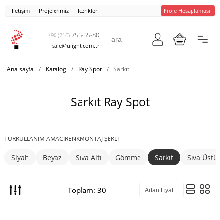
İletişim
Projelerimiz
Icerikler
Proje Hesaplaması
755-55-80
+90 (216)
sale@ulight.com.tr
Ana sayfa
/
Katalog
/
Ray Spot
/
Sarkıt
Sarkıt Ray Spot
TÜR
KULLANIM AMACI
RENK
MONTAJ ŞEKLI
Siyah
Beyaz
Sıva Altı
Gömme
Sarkıt
Sıva Üstü
Toplam: 30