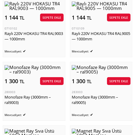
1 144
1 144
TL
TL
SEPETE EKLE
SEPETE EKLE
0710102
0710109
Raylı 220V HOKASU TR4 RAL9003
Raylı 220V HOKASU TR4 RAL9005
— 1000mm
— 1000mm
✔
✔
Mevcudiyet:
Mevcudiyet:
1 300
1 300
TL
TL
SEPETE EKLE
SEPETE EKLE
280003
283003
Monofaze Ray (3000mm –
Monofaze Ray (3000mm –
ral9003)
ral9005)
✔
✔
Mevcudiyet:
Mevcudiyet: