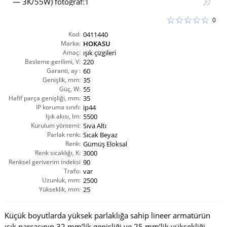
0
Kod:
0411440
Marka:
HOKASU
Amaç:
ışık çizgileri
Besleme gerilimi, V:
220
Garanti, ay :
60
Genişlik, mm:
35
Güç, W:
55
Hafif parça genişliği, mm:
35
IP koruma sınıfı:
ip44
Işık akısı, lm:
5500
Kurulum yöntemi:
Sıva Altı
Parlak renk:
Sıcak Beyaz
Renk:
Gümüş Eloksal
Renk sıcaklığı, K:
3000
Renksel geriverim indeksi
90
CRI(Ra):
Trafo:
var
Uzunluk, mm:
2500
Yükseklik, mm:
25
Küçük boyutlarda yüksek parlaklığa sahip lineer armatürün
ışık parçasının 32 mm’lik genişliği ve 25 mm’lik yüksekliği,