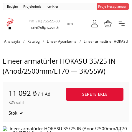
İletişim
Projelerimiz
Icerikler
Proje Hesaplaması
755-55-80
+90 (216)
sale@ulight.com.tr
Ana sayfa
/
Katalog
/
Lineer Aydınlatma
/
Lineer armatürler HOKASU 3
Lineer armatürler HOKASU 35/25 IN
(Anod/2500mm/LT70 — 3K/55W)
11 092 ₺
/ 1 Ad
SEPETE EKLE
KDV dahil
Stok: ✔