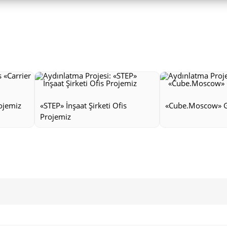
rojemiz
«STEP» İnşaat Şirketi Ofis
«Cube.Moscow» G
Projemiz