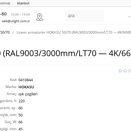
eslimat
Istanbul
-80
10:00 – 19:00
sale@ulight.com.tr
 50/70
/
Lineer armatürler HOKASU 50/70 (RAL9003/3000mm/LT70 — 4K/66W
70 (RAL9003/3000mm/LT70 — 4K/6
Kod:
0410844
Marka:
HOKASU
Amaç:
ışık çizgileri
erilimi, V:
220
aranti, ay :
60
nişlik, mm:
50
Güç, W:
66
işliği, mm:
45