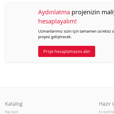
Aydınlatma
projenizin mali
hesaplayalım!
Uzmanlarımız sizin için tamamen ücretsiz ol
projesi geliştirecek.
Proje hesaplamasını alın
Katalog
Hazır
Ray Spot
Ev Aydınl