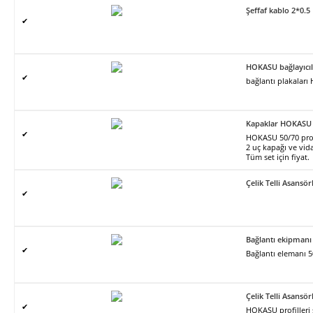
Şeffaf kablo 2*0.5
✔
HOKASU bağlayıcıl
✔
bağlantı plakalar
Kapaklar HOKASU 
✔
HOKASU 50/70 profil
2 uç kapağı ve vidal
Tüm set için fiyat.
Çelik Telli Asans
✔
Bağlantı ekipmanı
✔
Bağlantı elemanı 5
Çelik Telli Asans
✔
HOKASU profilleri