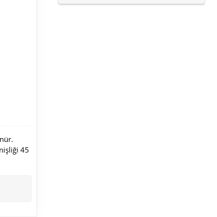
nür.
işliği 45