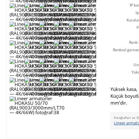
IP ko
Iş
Kurulu
P
Renk s
Renksel gerive
Uz
Yüks
Yüksek kasa, 
Küçük boyutl
mm’dir.
Fotoğrafları ve 3
Lineer armat