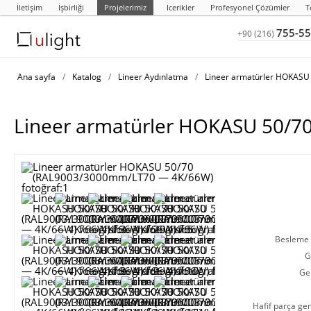
İletişim
İşbirliği
Projelerimiz
Icerikler
Profesyonel Çözümler
T
755-55
+90 (216)
Ana sayfa
/
Katalog
/
Lineer Aydınlatma
/
Lineer armatürler HOKASU
Lineer armatürler HOKASU 50/
Besleme g
G
Ge
Hafif parça gen