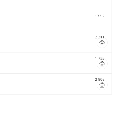
173.2
2 311
1 733
2 808