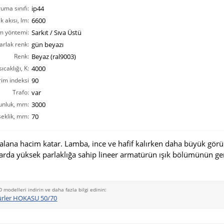
ruma sınıfı:
ip44
ık akısı, lm:
6600
m yöntemi:
Sarkıt / Sıva Üstü
arlak renk:
gün beyazı
Renk:
Beyaz (ral9003)
ıcaklığı, K:
4000
rim indeksi
90
CRI(Ra):
Trafo:
var
unluk, mm:
3000
eklik, mm:
70
alana hacim katar. Lamba, ince ve hafif kalırken daha büyük görü
arda yüksek parlaklığa sahip lineer armatürün ışık bölümünün gen
D modelleri indirin ve daha fazla bilgi edinin:
ürler HOKASU 50/70