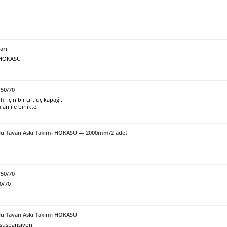
arı
ı HOKASU
50/70
 için bir çift uç kapağı.
arı ile birlikte.
örlü Tavan Askı Takımı HOKASU — 2000mm/2 adet
 50/70
0/70
örlü Tavan Askı Takımı HOKASU
 süspansiyon.