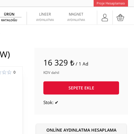
Proje Hesaplaması
ÜRÜN
LINEER
MAGNET
AYDINLATMA
AYDINLATMA
KATALOĞU
)
6W)
16 329 ₺
/ 1 Ad
0
KDV dahil
SEPETE EKLE
Stok: ✔
ONLINE AYDINLATMA HESAPLAMA