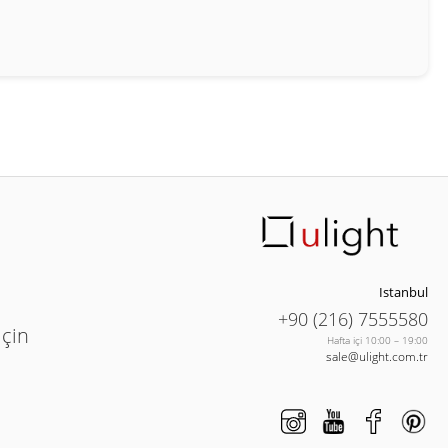
Istanbul
+90 (216) 7555580
için
Hafta içi 10:00 – 19:00
sale@ulight.com.tr