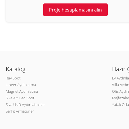
Proje hesaplamasını alın
Katalog
Hazır
Ray Spot
Ev Aydınl
Lineer Aydınlatma
Villa Aydı
Magnet Aydınlatma
Ofis Aydın
Sıva Altı Led Spot
Mağazalar
Sıva Üstü Aydınlatmalar
Yatak Oda
Sarkıt Armatürler