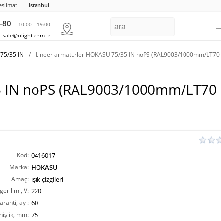
eslimat
Istanbul
-80
10:00 – 19:00
sale@ulight.com.tr
75/35 IN
/
Lineer armatürler HOKASU 75/35 IN noPS (RAL9003/1000mm/LT70
35 IN noPS (RAL9003/1000mm/LT70
Kod:
0416017
Marka:
HOKASU
Amaç:
ışık çizgileri
erilimi, V:
220
aranti, ay :
60
nişlik, mm:
75