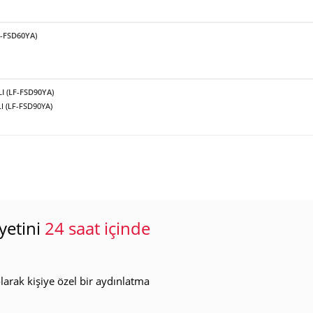
F-FSD60YA)
LI (LF-FSD90YA)
I (LF-FSD90YA)
yetini
24 saat içinde
arak kişiye özel bir aydınlatma