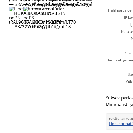
Hafif parça gen
IP ko
Iş
Kurulu
P
Renk s
Renksel gerive
Uz
Yüks
Yüksek parlak
Minimalist ışı
Fotoğrafları ve 3
Lineer armat