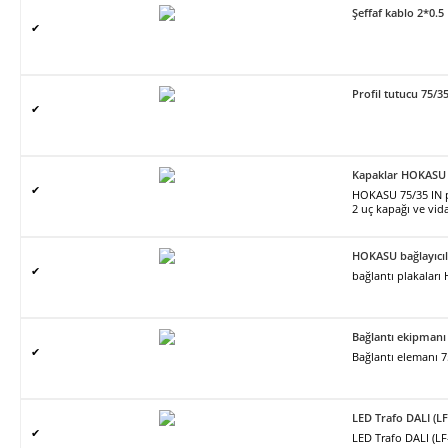
Şeffaf kablo 2*0.5
✔
Profil tutucu 75/3
✔
Kapaklar HOKASU 
✔
HOKASU 75/35 IN pro
2 uç kapağı ve vidal
HOKASU bağlayıcıl
✔
bağlantı plakalar
Bağlantı ekipmanı
✔
Bağlantı elemanı 7
LED Trafo DALI (L
✔
LED Trafo DALI (L