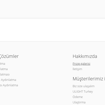
 Çözümler
Hakkımızda
atma
Proje galerisi
nlatma
İletişim
latması
Müşterilerimiz 
 Aydınlatma
sı Aydınlatma
Biz size ulaşalım
ULIGHT Turkey
Ödeme
Ulaştırma