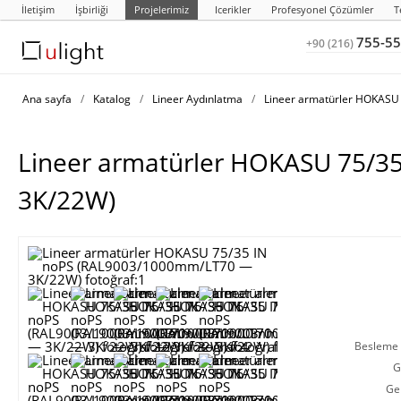
İletişim
İşbirliği
Projelerimiz
Icerikler
Profesyonel Çözümler
T
755-55
+90 (216)
Ana sayfa
/
Katalog
/
Lineer Aydınlatma
/
Lineer armatürler HOKASU 
Lineer armatürler HOKASU 75/
3K/22W)
Besleme g
G
Ge