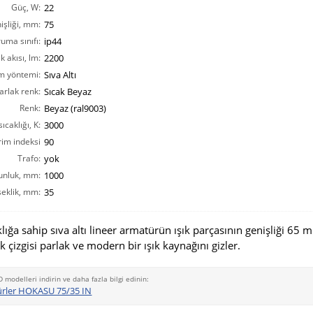
Güç, W:
22
işliği, mm:
75
ruma sınıfı:
ip44
ık akısı, lm:
2200
m yöntemi:
Sıva Altı
arlak renk:
Sıcak Beyaz
Renk:
Beyaz (ral9003)
ıcaklığı, K:
3000
rim indeksi
90
CRI(Ra):
Trafo:
yok
unluk, mm:
1000
eklik, mm:
35
lığa sahip sıva altı lineer armatürün ışık parçasının genişliği 65 m
k çizgisi parlak ve modern bir ışık kaynağını gizler.
D modelleri indirin ve daha fazla bilgi edinin:
ürler HOKASU 75/35 IN