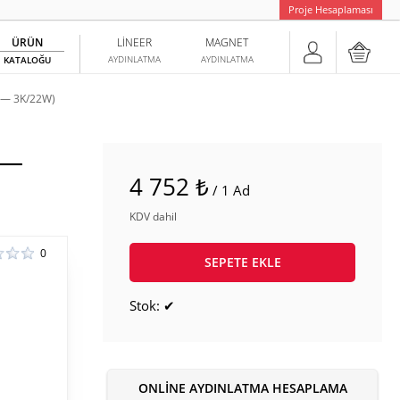
Proje Hesaplaması
ÜRÜN
LINEER
MAGNET
AYDINLATMA
AYDINLATMA
KATALOĞU
 — 3K/22W)
 —
4 752 ₺
/ 1 Ad
KDV dahil
0
SEPETE EKLE
Stok: ✔
ONLINE AYDINLATMA HESAPLAMA