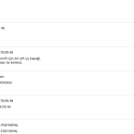
5 IN
75/35 IN
fil için bir çift uç kapağı.
arı ile birlikte.
arı
ı HOKASU
 75/35 IN
5/35 IN
F-FSD150YA)
F-FSD150YA)