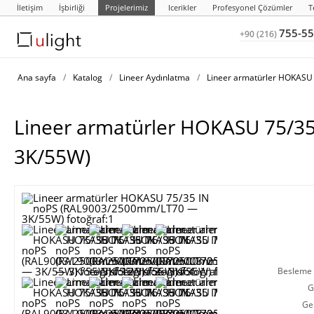
İletişim
İşbirliği
Projelerimiz
Icerikler
Profesyonel Çözümler
T
755-55
+90 (216)
Ana sayfa
/
Katalog
/
Lineer Aydınlatma
/
Lineer armatürler HOKASU 
Lineer armatürler HOKASU 75/
3K/55W)
Besleme g
G
Ge