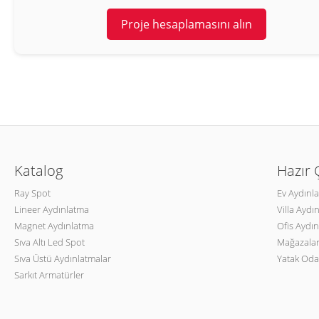
Proje hesaplamasını alın
Katalog
Hazır
Ray Spot
Ev Aydınl
Lineer Aydınlatma
Villa Aydı
Magnet Aydınlatma
Ofis Aydın
Sıva Altı Led Spot
Mağazalar
Sıva Üstü Aydınlatmalar
Yatak Oda
Sarkıt Armatürler