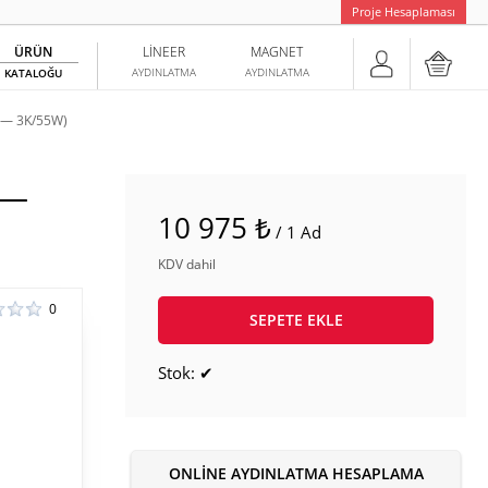
Proje Hesaplaması
ÜRÜN
LINEER
MAGNET
AYDINLATMA
AYDINLATMA
KATALOĞU
 — 3K/55W)
 —
10 975 ₺
/ 1 Ad
KDV dahil
0
SEPETE EKLE
Stok: ✔
ONLINE AYDINLATMA HESAPLAMA