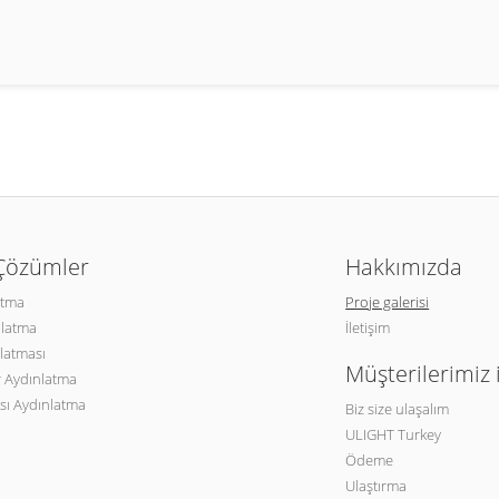
 Çözümler
Hakkımızda
atma
Proje galerisi
nlatma
İletişim
latması
Müşterilerimiz 
 Aydınlatma
sı Aydınlatma
Biz size ulaşalım
ULIGHT Turkey
Ödeme
Ulaştırma