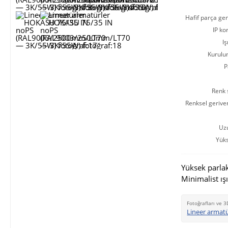
Hafif parça gen
IP ko
Iş
Kurulu
P
Renk s
Renksel gerive
Uz
Yüks
Yüksek parlak
Minimalist ışı
Fotoğrafları ve 3
Lineer armat