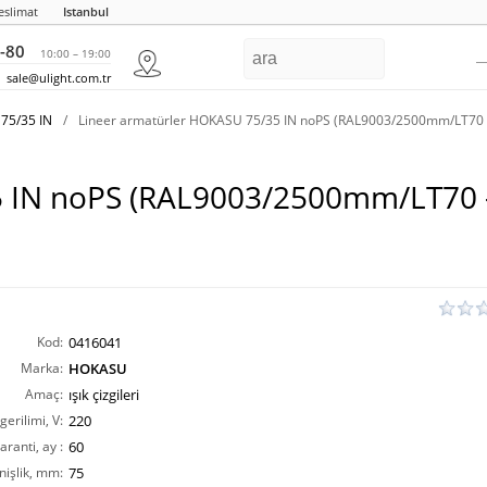
eslimat
Istanbul
-80
10:00 – 19:00
sale@ulight.com.tr
75/35 IN
/
Lineer armatürler HOKASU 75/35 IN noPS (RAL9003/2500mm/LT70
35 IN noPS (RAL9003/2500mm/LT70
Kod:
0416041
Marka:
HOKASU
Amaç:
ışık çizgileri
erilimi, V:
220
aranti, ay :
60
nişlik, mm:
75