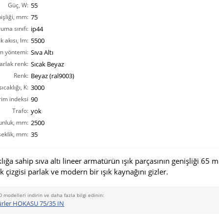
Güç, W:
55
işliği, mm:
75
ruma sınıfı:
ip44
ık akısı, lm:
5500
m yöntemi:
Sıva Altı
arlak renk:
Sıcak Beyaz
Renk:
Beyaz (ral9003)
ıcaklığı, K:
3000
rim indeksi
90
CRI(Ra):
Trafo:
yok
unluk, mm:
2500
eklik, mm:
35
lığa sahip sıva altı lineer armatürün ışık parçasının genişliği 65 m
k çizgisi parlak ve modern bir ışık kaynağını gizler.
D modelleri indirin ve daha fazla bilgi edinin:
ürler HOKASU 75/35 IN