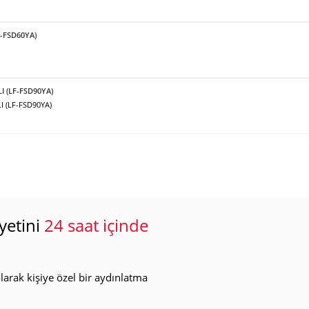
F-FSD60YA)
LI (LF-FSD90YA)
I (LF-FSD90YA)
yetini
24 saat içinde
arak kişiye özel bir aydınlatma