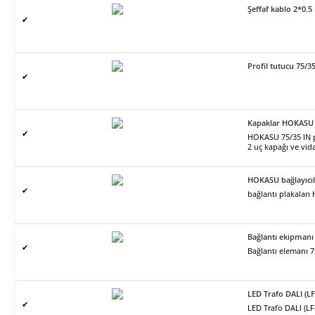
Şeffaf kablo 2*0.5
✔
Profil tutucu 75/3
✔
Kapaklar HOKASU 
✔
HOKASU 75/35 IN pro
2 uç kapağı ve vidal
HOKASU bağlayıcıl
✔
bağlantı plakalar
Bağlantı ekipmanı
✔
Bağlantı elemanı 7
LED Trafo DALI (L
✔
LED Trafo DALI (L