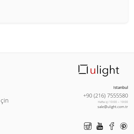
Istanbul
+90 (216) 7555580
için
Hafta içi 10:00 – 19:00
sale@ulight.com.tr