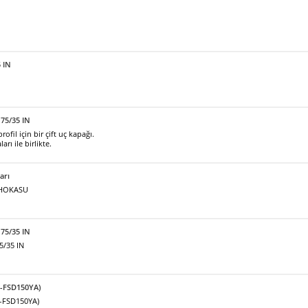
5 IN
75/35 IN
fil için bir çift uç kapağı.
arı ile birlikte.
arı
ı HOKASU
 75/35 IN
5/35 IN
F-FSD150YA)
F-FSD150YA)