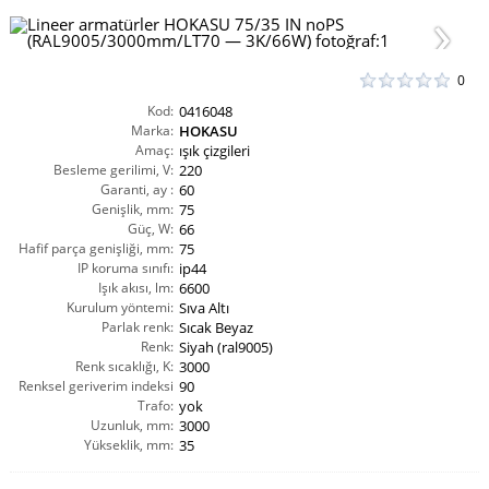
0
Kod:
0416048
Marka:
HOKASU
Amaç:
ışık çizgileri
Besleme gerilimi, V:
220
Garanti, ay :
60
Genişlik, mm:
75
Güç, W:
66
Hafif parça genişliği, mm:
75
IP koruma sınıfı:
ip44
Işık akısı, lm:
6600
Kurulum yöntemi:
Sıva Altı
Parlak renk:
Sıcak Beyaz
Renk:
Siyah (ral9005)
Renk sıcaklığı, K:
3000
Renksel geriverim indeksi
90
CRI(Ra):
Trafo:
yok
Uzunluk, mm:
3000
Yükseklik, mm:
35