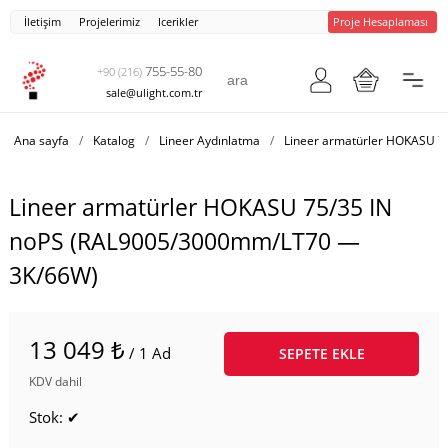
İletişim
Projelerimiz
Icerikler
Proje Hesaplaması
755-55-80
+90 (216)
sale@ulight.com.tr
Ana sayfa
/
Katalog
/
Lineer Aydınlatma
/
Lineer armatürler HOKASU 7
Lineer armatürler HOKASU 75/35 IN
noPS (RAL9005/3000mm/LT70 —
3K/66W)
13 049 ₺
/ 1 Ad
SEPETE EKLE
KDV dahil
Stok: ✔