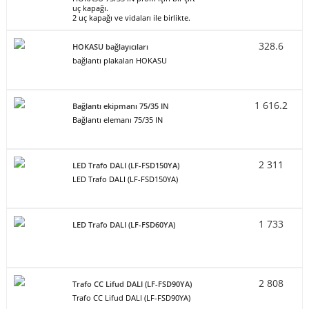
uç kapağı.
2 uç kapağı ve vidaları ile birlikte.
328.6
HOKASU bağlayıcıları
bağlantı plakaları HOKASU
1 616.2
Bağlantı ekipmanı 75/35 IN
Bağlantı elemanı 75/35 IN
2 311
LED Trafo DALI (LF-FSD150YA)
LED Trafo DALI (LF-FSD150YA)
1 733
LED Trafo DALI (LF-FSD60YA)
2 808
Trafo CC Lifud DALI (LF-FSD90YA)
Trafo CC Lifud DALI (LF-FSD90YA)