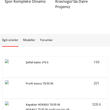
Spor Kompleksi Dinamo
Krasnogor'da Daire
Projemiz
İlgili ürünler
Modeller
Yorumlar
199
Şeffaf kablo 2*0.5
201
Profil tutucu 75/35 IN
328.6
Kapaklar HOKASU 75/35 IN
HOKASU 75/35 IN profil için bir çift