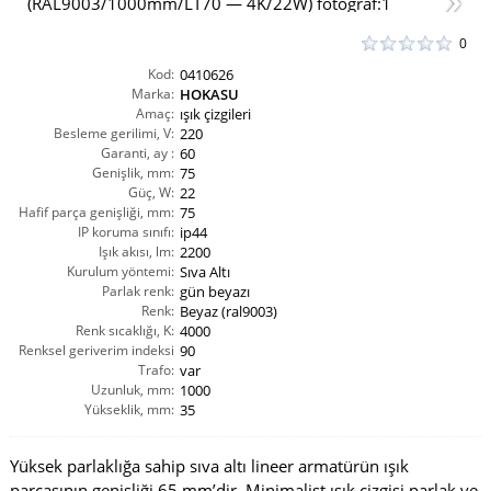
0
Kod:
0410626
Marka:
HOKASU
Amaç:
ışık çizgileri
Besleme gerilimi, V:
220
Garanti, ay :
60
Genişlik, mm:
75
Güç, W:
22
Hafif parça genişliği, mm:
75
IP koruma sınıfı:
ip44
Işık akısı, lm:
2200
Kurulum yöntemi:
Sıva Altı
Parlak renk:
gün beyazı
Renk:
Beyaz (ral9003)
Renk sıcaklığı, K:
4000
Renksel geriverim indeksi
90
CRI(Ra):
Trafo:
var
Uzunluk, mm:
1000
Yükseklik, mm:
35
Yüksek parlaklığa sahip sıva altı lineer armatürün ışık
parçasının genişliği 65 mm’dir. Minimalist ışık çizgisi parlak ve