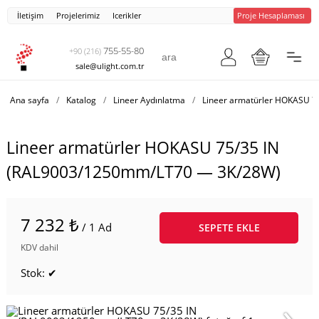
İletişim
Projelerimiz
Icerikler
Proje Hesaplaması
755-55-80
+90 (216)
sale@ulight.com.tr
Ana sayfa
/
Katalog
/
Lineer Aydınlatma
/
Lineer armatürler HOKASU 7
Lineer armatürler HOKASU 75/35 IN
(RAL9003/1250mm/LT70 — 3K/28W)
7 232 ₺
/ 1 Ad
SEPETE EKLE
KDV dahil
Stok: ✔