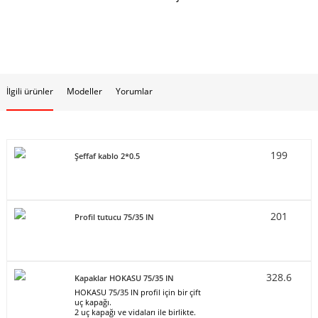
İlgili ürünler
Modeller
Yorumlar
199
Şeffaf kablo 2*0.5
201
Profil tutucu 75/35 IN
328.6
Kapaklar HOKASU 75/35 IN
HOKASU 75/35 IN profil için bir çift
uç kapağı.
2 uç kapağı ve vidaları ile birlikte.