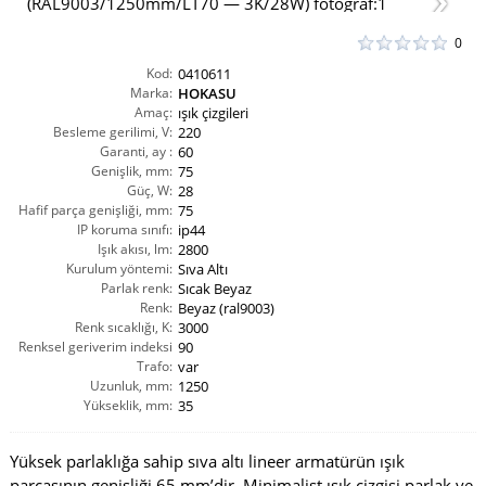
0
Kod:
0410611
Marka:
HOKASU
Amaç:
ışık çizgileri
Besleme gerilimi, V:
220
Garanti, ay :
60
Genişlik, mm:
75
Güç, W:
28
Hafif parça genişliği, mm:
75
IP koruma sınıfı:
ip44
Işık akısı, lm:
2800
Kurulum yöntemi:
Sıva Altı
Parlak renk:
Sıcak Beyaz
Renk:
Beyaz (ral9003)
Renk sıcaklığı, K:
3000
Renksel geriverim indeksi
90
CRI(Ra):
Trafo:
var
Uzunluk, mm:
1250
Yükseklik, mm:
35
Yüksek parlaklığa sahip sıva altı lineer armatürün ışık
parçasının genişliği 65 mm’dir. Minimalist ışık çizgisi parlak ve