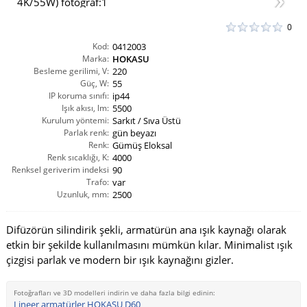
0
Kod:
0412003
Marka:
HOKASU
Besleme gerilimi, V:
220
Güç, W:
55
IP koruma sınıfı:
ip44
Işık akısı, lm:
5500
Kurulum yöntemi:
Sarkıt / Sıva Üstü
Parlak renk:
gün beyazı
Renk:
Gümüş Eloksal
Renk sıcaklığı, K:
4000
Renksel geriverim indeksi
90
CRI(Ra):
Trafo:
var
Uzunluk, mm:
2500
Difüzörün silindirik şekli, armatürün ana ışık kaynağı olarak
etkin bir şekilde kullanılmasını mümkün kılar. Minimalist ışık
çizgisi parlak ve modern bir ışık kaynağını gizler.
Fotoğrafları ve 3D modelleri indirin ve daha fazla bilgi edinin:
Lineer armatürler HOKASU D60