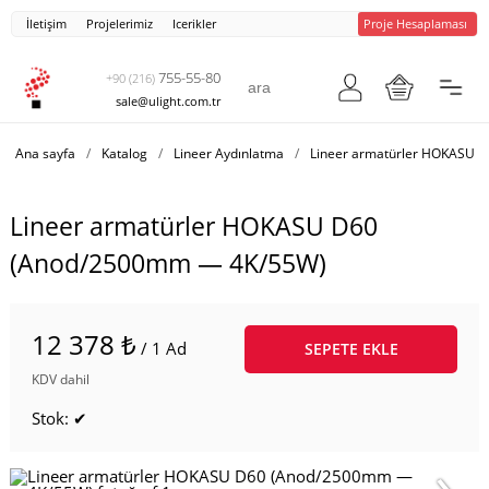
İletişim
Projelerimiz
Icerikler
Proje Hesaplaması
755-55-80
+90 (216)
sale@ulight.com.tr
Ana sayfa
/
Katalog
/
Lineer Aydınlatma
/
Lineer armatürler HOKASU 
Lineer armatürler HOKASU D60
(Anod/2500mm — 4K/55W)
12 378 ₺
/ 1 Ad
SEPETE EKLE
KDV dahil
Stok: ✔