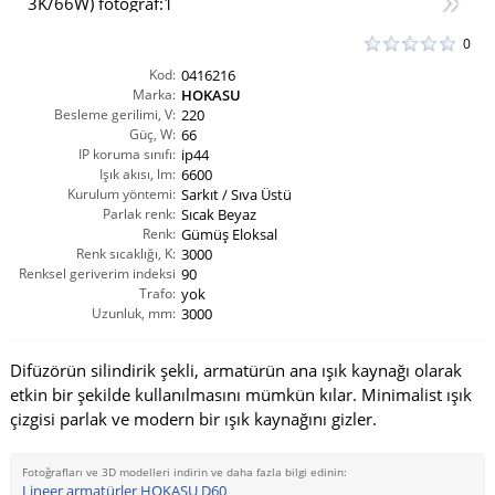
0
Kod:
0416216
Marka:
HOKASU
Besleme gerilimi, V:
220
Güç, W:
66
IP koruma sınıfı:
ip44
Işık akısı, lm:
6600
Kurulum yöntemi:
Sarkıt / Sıva Üstü
Parlak renk:
Sıcak Beyaz
Renk:
Gümüş Eloksal
Renk sıcaklığı, K:
3000
Renksel geriverim indeksi
90
CRI(Ra):
Trafo:
yok
Uzunluk, mm:
3000
Difüzörün silindirik şekli, armatürün ana ışık kaynağı olarak
etkin bir şekilde kullanılmasını mümkün kılar. Minimalist ışık
çizgisi parlak ve modern bir ışık kaynağını gizler.
Fotoğrafları ve 3D modelleri indirin ve daha fazla bilgi edinin:
Lineer armatürler HOKASU D60