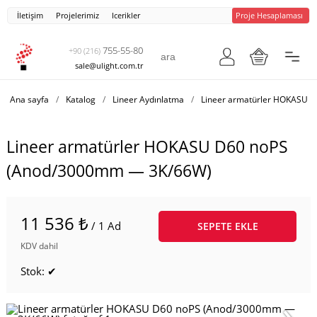
İletişim
Projelerimiz
Icerikler
Proje Hesaplaması
755-55-80
+90 (216)
sale@ulight.com.tr
Ana sayfa
/
Katalog
/
Lineer Aydınlatma
/
Lineer armatürler HOKASU 
Lineer armatürler HOKASU D60 noPS
(Anod/3000mm — 3K/66W)
11 536 ₺
/ 1 Ad
SEPETE EKLE
KDV dahil
Stok: ✔