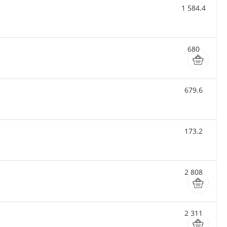
1 584.4
680
679.6
173.2
2 808
2 311