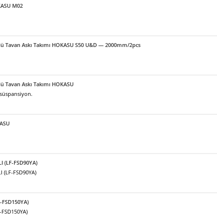
OKASU M02
örlü Tavan Askı Takımı HOKASU S50 U&D — 2000mm/2pcs
örlü Tavan Askı Takımı HOKASU
 süspansiyon.
KASU
LI (LF-FSD90YA)
I (LF-FSD90YA)
F-FSD150YA)
F-FSD150YA)