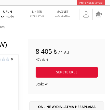
Proje Hesaplaması
ÜRÜN
LINEER
MAGNET
AYDINLATMA
AYDINLATMA
KATALOĞU
3W)
W)
8 405 ₺
/ 1 Ad
0
KDV dahil
SEPETE EKLE
Stok: ✔
ONLINE AYDINLATMA HESAPLAMA