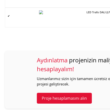
LED Trafo DALI (L
✔
Aydınlatma
projenizin mali
hesaplayalım!
Uzmanlarımız sizin için tamamen ücretsiz ol
projesi geliştirecek.
Proje hesaplamasını alın