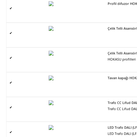
Profil difuzor H
✔
Çelik Telli Asans
✔
Çelik Telli Asans
✔
HOKASU profilleri
Tavan kapağı HO
✔
Trafo CC Lifud DA
✔
Trafo CC Lifud DAL
LED Trafo DALI (L
✔
LED Trafo DALI (L