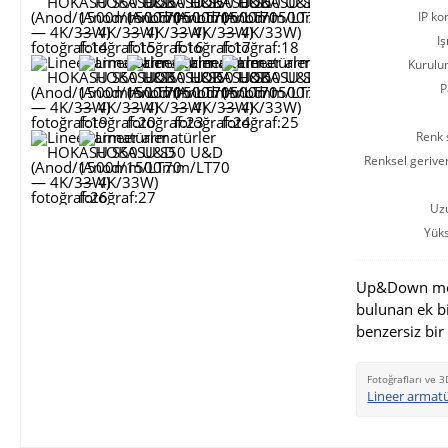
IP ko
Iş
Kurulu
P
Renk s
Renksel gerive
Uz
Yüks
Up&Down modi
bulunan ek b
benzersiz bir
Fotoğrafları ve 3
Lineer armat