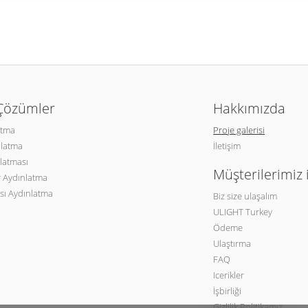
 Çözümler
Hakkımızda
atma
Proje galerisi
nlatma
İletişim
latması
Müşterilerimiz 
 Aydınlatma
sı Aydınlatma
Biz size ulaşalım
ULIGHT Turkey
Ödeme
Ulaştırma
FAQ
Icerikler
İşbirliği
Gizlilik Politikamız