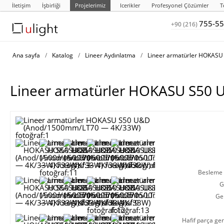
İletişim
İşbirliği
Projelerimiz
Icerikler
Profesyonel Çözümler
T
755-55
+90 (216)
Ana sayfa
/
Katalog
/
Lineer Aydınlatma
/
Lineer armatürler HOKAS
Lineer armatürler HOKASU S50
Besleme g
G
Ge
Hafif parça gen