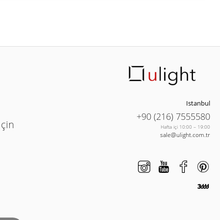
Istanbul
+90 (216) 7555580
için
Hafta içi 10:00 – 19:00
sale@ulight.com.tr