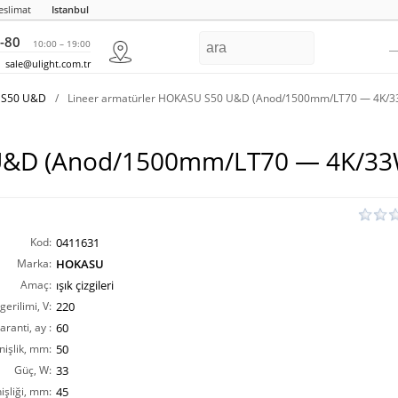
eslimat
Istanbul
-80
10:00 – 19:00
sale@ulight.com.tr
U S50 U&D
/
Lineer armatürler HOKASU S50 U&D (Anod/1500mm/LT70 — 4K/3
 U&D (Anod/1500mm/LT70 — 4K/33
Kod:
0411631
Marka:
HOKASU
Amaç:
ışık çizgileri
erilimi, V:
220
aranti, ay :
60
nişlik, mm:
50
Güç, W:
33
işliği, mm:
45