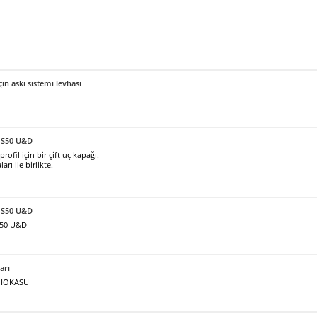
için askı sistemi levhası
 S50 U&D
fil için bir çift uç kapağı.
arı ile birlikte.
ı S50 U&D
S50 U&D
arı
ı HOKASU