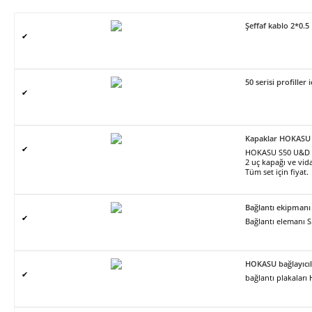
Şeffaf kablo 2*0.5
✔
50 serisi profiller 
✔
Kapaklar HOKASU
✔
HOKASU S50 U&D pro
2 uç kapağı ve vidal
Tüm set için fiyat.
Bağlantı ekipman
✔
Bağlantı elemanı 
HOKASU bağlayıcıl
✔
bağlantı plakalar