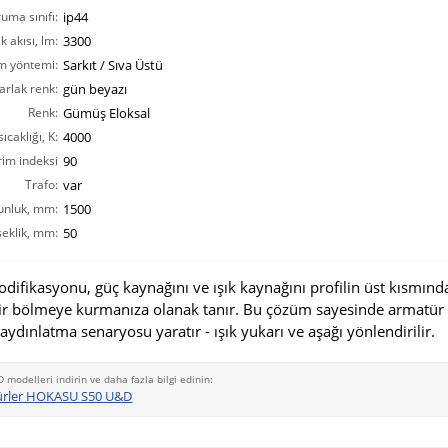
ruma sınıfı:
ip44
ık akısı, lm:
3300
m yöntemi:
Sarkıt / Sıva Üstü
arlak renk:
gün beyazı
Renk:
Gümüş Eloksal
ıcaklığı, K:
4000
rim indeksi
90
CRI(Ra):
Trafo:
var
unluk, mm:
1500
eklik, mm:
50
fikasyonu, güç kaynağını ve ışık kaynağını profilin üst kısmınd
ir bölmeye kurmanıza olanak tanır. Bu çözüm sayesinde armatür
 aydınlatma senaryosu yaratır - ışık yukarı ve aşağı yönlendirilir.
D modelleri indirin ve daha fazla bilgi edinin:
ürler HOKASU S50 U&D