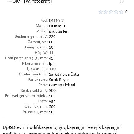
0
Kod:
0411622
Marka:
HOKASU
Amaç:
ışık çizgileri
Besleme gerilimi, V:
220
Garanti, ay :
60
Genişlik, mm:
50
Güç, W:
11
Hafif parça genişliği, mm:
45
IP koruma sınıfı:
ip44
Işık akısı, lm:
1100
Kurulum yöntemi:
Sarkıt / Sıva Üstü
Parlak renk:
Sıcak Beyaz
Renk:
Gümüş Eloksal
Renk sıcaklığı, K:
3000
Renksel geriverim indeksi
90
CRI(Ra):
Trafo:
var
Uzunluk, mm:
500
Yükseklik, mm:
50
Up&Down modifikasyonu, güç kaynağını ve ışık kaynağını
profilin üst kısmında bulunan ek bir bölmeye kurmanıza