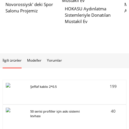
Novorossiysk' deki Spor
M
HOKASU Aydınlatma
Salonu Projemiz
Ay
Sistemleriyle Donatılan
Müstakil Ev
İlgili ürünler
Modeller
Yorumlar
199
Şeffaf kablo 2*0.5
40
50 serisi profiller için askı sistemi
levhası