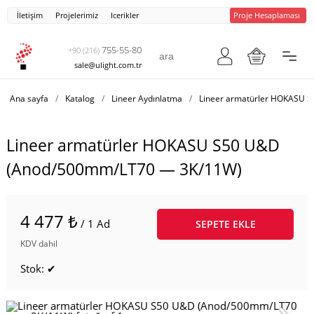
İletişim
Projelerimiz
Icerikler
Proje Hesaplaması
755-55-80
+90 (216)
sale@ulight.com.tr
Ana sayfa
/
Katalog
/
Lineer Aydınlatma
/
Lineer armatürler HOKASU 
Lineer armatürler HOKASU S50 U&D
(Anod/500mm/LT70 — 3K/11W)
4 477 ₺
/ 1 Ad
SEPETE EKLE
KDV dahil
Stok: ✔