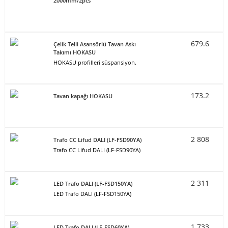
2000mm/2pcs
679.6
Çelik Telli Asansörlü Tavan Askı
Takımı HOKASU
HOKASU profilleri süspansiyon.
173.2
Tavan kapağı HOKASU
2 808
Trafo CC Lifud DALI (LF-FSD90YA)
Trafo CC Lifud DALI (LF-FSD90YA)
2 311
LED Trafo DALI (LF-FSD150YA)
LED Trafo DALI (LF-FSD150YA)
1 733
LED Trafo DALI (LF-FSD60YA)