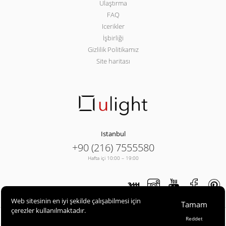
Ulaştırma
FAQ
Icerikler
İşbirliği
Gizlilik Politikamız
Site haritası
Istanbul
+90 (216) 7555580
Hafta içi 10:00 – 19:00
Web sitesinin en iyi şekilde çalışabilmesi için
Tamam
çerezler kullanılmaktadır.
ULIGHT© 2013-2026
Reddet