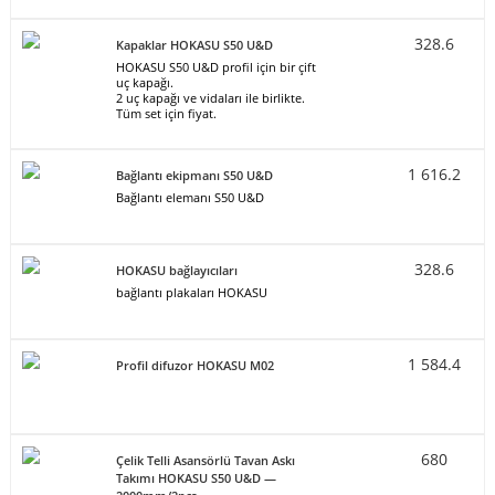
328.6
Kapaklar HOKASU S50 U&D
HOKASU S50 U&D profil için bir çift
uç kapağı.
2 uç kapağı ve vidaları ile birlikte.
Tüm set için fiyat.
1 616.2
Bağlantı ekipmanı S50 U&D
Bağlantı elemanı S50 U&D
328.6
HOKASU bağlayıcıları
bağlantı plakaları HOKASU
1 584.4
Profil difuzor HOKASU M02
680
Çelik Telli Asansörlü Tavan Askı
Takımı HOKASU S50 U&D —