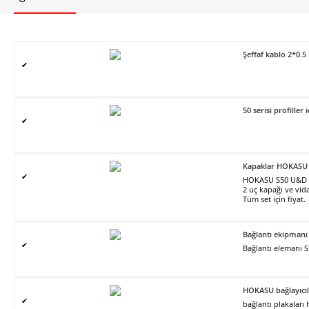
Şeffaf kablo 2*0.5
✔
50 serisi profiller 
✔
Kapaklar HOKASU
✔
HOKASU S50 U&D pro
2 uç kapağı ve vidal
Tüm set için fiyat.
Bağlantı ekipman
✔
Bağlantı elemanı 
HOKASU bağlayıcıl
✔
bağlantı plakalar