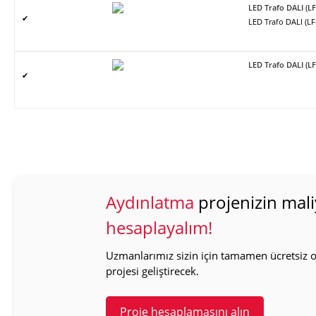
LED Trafo DALI (L
✔
LED Trafo DALI (L
LED Trafo DALI (L
✔
Aydınlatma
projenizin mali
hesaplayalım!
Uzmanlarımız sizin için tamamen ücretsiz ol
projesi geliştirecek.
Proje hesaplamasını alın