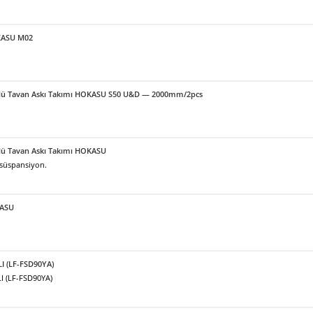
OKASU M02
örlü Tavan Askı Takımı HOKASU S50 U&D — 2000mm/2pcs
örlü Tavan Askı Takımı HOKASU
 süspansiyon.
KASU
LI (LF-FSD90YA)
I (LF-FSD90YA)