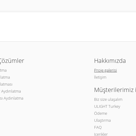
 Çözümler
Hakkımızda
atma
Proje galerisi
nlatma
İletişim
latması
Müşterilerimiz 
 Aydınlatma
sı Aydınlatma
Biz size ulaşalım
ULIGHT Turkey
Ödeme
Ulaştırma
FAQ
Icerikler