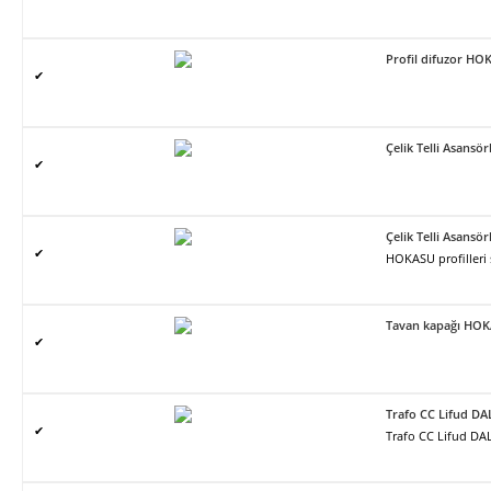
Profil difuzor H
✔
Çelik Telli Asans
✔
Çelik Telli Asans
✔
HOKASU profilleri
Tavan kapağı HO
✔
Trafo CC Lifud DA
✔
Trafo CC Lifud DAL