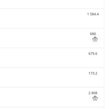
1 584.4
680
679.6
173.2
2 808