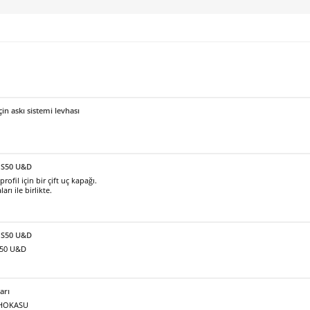
için askı sistemi levhası
 S50 U&D
fil için bir çift uç kapağı.
arı ile birlikte.
ı S50 U&D
S50 U&D
arı
ı HOKASU