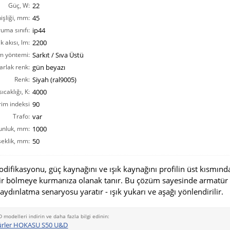
Güç, W:
22
işliği, mm:
45
ruma sınıfı:
ip44
ık akısı, lm:
2200
m yöntemi:
Sarkıt / Sıva Üstü
arlak renk:
gün beyazı
Renk:
Siyah (ral9005)
ıcaklığı, K:
4000
rim indeksi
90
CRI(Ra):
Trafo:
var
unluk, mm:
1000
eklik, mm:
50
fikasyonu, güç kaynağını ve ışık kaynağını profilin üst kısmınd
ir bölmeye kurmanıza olanak tanır. Bu çözüm sayesinde armatür
 aydınlatma senaryosu yaratır - ışık yukarı ve aşağı yönlendirilir.
D modelleri indirin ve daha fazla bilgi edinin:
ürler HOKASU S50 U&D