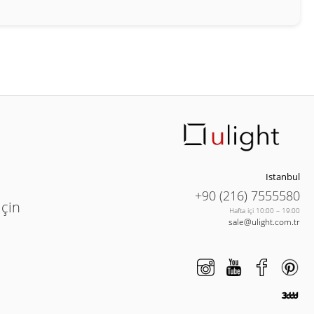
Istanbul
+90 (216) 7555580
için
Hafta içi 10:00 – 19:00
sale@ulight.com.tr