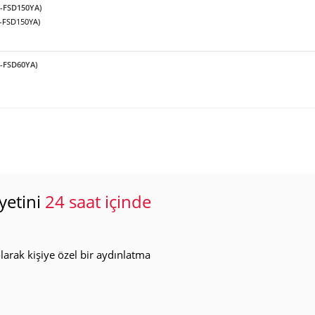
F-FSD150YA)
F-FSD150YA)
F-FSD60YA)
yetini
24 saat içinde
arak kişiye özel bir aydınlatma