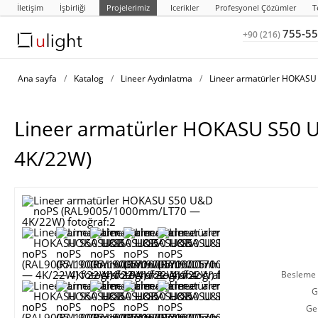
İletişim
İşbirliği
Projelerimiz
Icerikler
Profesyonel Çözümler
T
755-55
+90 (216)
Ana sayfa
/
Katalog
/
Lineer Aydınlatma
/
Lineer armatürler HOKAS
Lineer armatürler HOKASU S50
4K/22W)
Besleme g
G
Ge