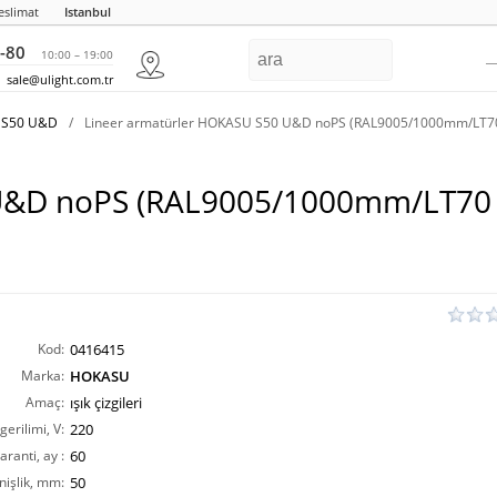
eslimat
Istanbul
-80
10:00 – 19:00
sale@ulight.com.tr
U S50 U&D
/
Lineer armatürler HOKASU S50 U&D noPS (RAL9005/1000mm/LT7
 U&D noPS (RAL9005/1000mm/LT70
Kod:
0416415
Marka:
HOKASU
Amaç:
ışık çizgileri
erilimi, V:
220
aranti, ay :
60
nişlik, mm:
50