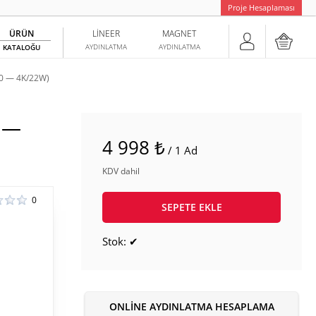
Proje Hesaplaması
ÜRÜN
LINEER
MAGNET
AYDINLATMA
AYDINLATMA
KATALOĞU
0 — 4K/22W)
 —
4 998 ₺
/ 1 Ad
KDV dahil
0
SEPETE EKLE
Stok: ✔
ONLINE AYDINLATMA HESAPLAMA