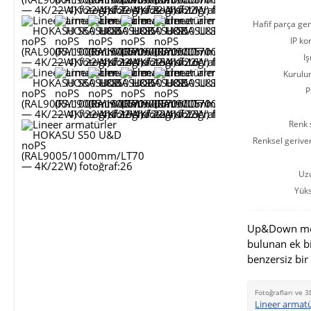
Hafif parça gen
IP ko
Iş
Kurulu
P
Renk s
Renksel gerive
Uz
Yüks
Up&Down modi
bulunan ek b
benzersiz bir
Fotoğrafları ve 3
Lineer armat