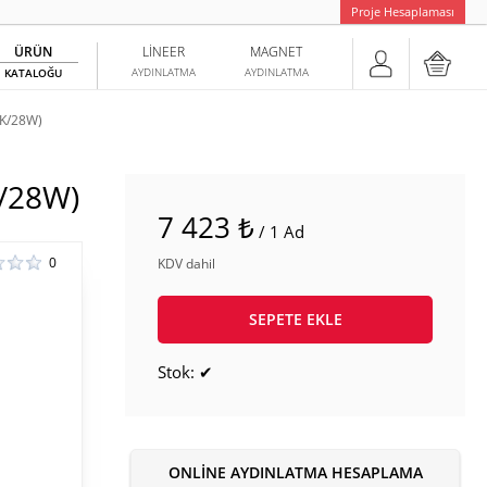
Proje Hesaplaması
ÜRÜN
LINEER
MAGNET
AYDINLATMA
AYDINLATMA
KATALOĞU
K/28W)
/28W)
7 423 ₺
/ 1 Ad
0
KDV dahil
SEPETE EKLE
Stok: ✔
ONLINE AYDINLATMA HESAPLAMA