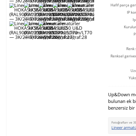
Hafif parça gen
IP ko
Iş
Kurulu
P
Renk s
Renksel gerive
Uz
Yüks
Up&Down modi
bulunan ek b
benzersiz bir
Fotoğrafları ve 3
Lineer armat