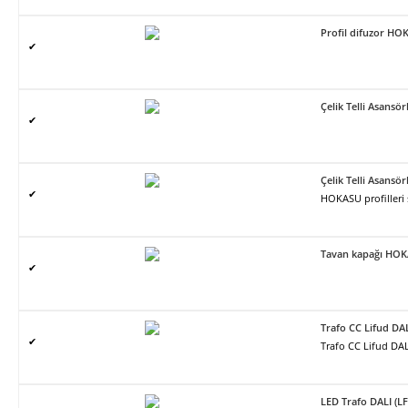
Profil difuzor H
✔
Çelik Telli Asans
✔
Çelik Telli Asans
✔
HOKASU profilleri
Tavan kapağı HO
✔
Trafo CC Lifud DA
✔
Trafo CC Lifud DAL
LED Trafo DALI (L