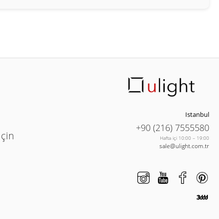
Istanbul
+90 (216) 7555580
için
Hafta içi 10:00 – 19:00
sale@ulight.com.tr