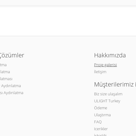
 Çözümler
Hakkımızda
atma
Proje galerisi
nlatma
İletişim
latması
Müşterilerimiz 
 Aydınlatma
sı Aydınlatma
Biz size ulaşalım
ULIGHT Turkey
Ödeme
Ulaştırma
FAQ
Icerikler
İşbirliği