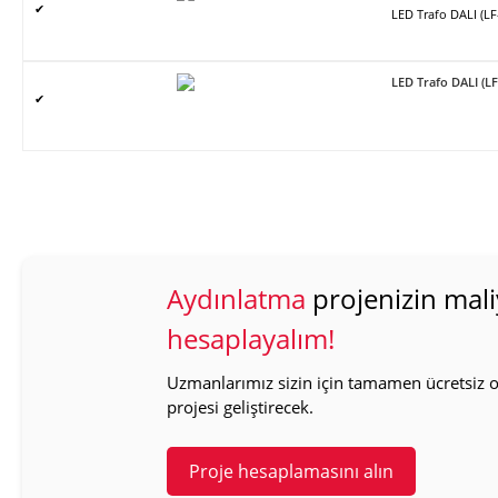
✔
LED Trafo DALI (L
LED Trafo DALI (L
✔
Aydınlatma
projenizin mali
hesaplayalım!
Uzmanlarımız sizin için tamamen ücretsiz ol
projesi geliştirecek.
Proje hesaplamasını alın