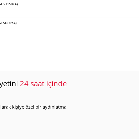
F-FSD150YA)
F-FSD60YA)
yetini
24 saat içinde
arak kişiye özel bir aydınlatma