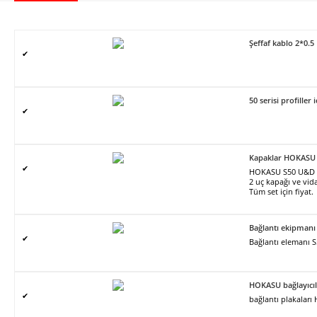
Şeffaf kablo 2*0.5
✔
50 serisi profiller 
✔
Kapaklar HOKASU
✔
HOKASU S50 U&D pro
2 uç kapağı ve vidal
Tüm set için fiyat.
Bağlantı ekipman
✔
Bağlantı elemanı 
HOKASU bağlayıcıl
✔
bağlantı plakalar