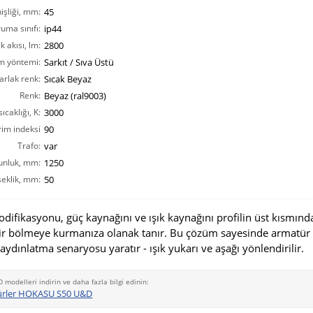
işliği, mm:
45
ruma sınıfı:
ip44
ık akısı, lm:
2800
m yöntemi:
Sarkıt / Sıva Üstü
arlak renk:
Sıcak Beyaz
Renk:
Beyaz (ral9003)
ıcaklığı, K:
3000
rim indeksi
90
CRI(Ra):
Trafo:
var
unluk, mm:
1250
eklik, mm:
50
fikasyonu, güç kaynağını ve ışık kaynağını profilin üst kısmınd
ir bölmeye kurmanıza olanak tanır. Bu çözüm sayesinde armatür
 aydınlatma senaryosu yaratır - ışık yukarı ve aşağı yönlendirilir.
D modelleri indirin ve daha fazla bilgi edinin:
ürler HOKASU S50 U&D