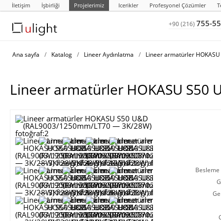
İletişim
İşbirliği
Projelerimiz
Icerikler
Profesyonel Çözümler
T
755-55
+90 (216)
Ana sayfa
/
Katalog
/
Lineer Aydınlatma
/
Lineer armatürler HOKAS
Lineer armatürler HOKASU S50
Besleme g
G
Ge