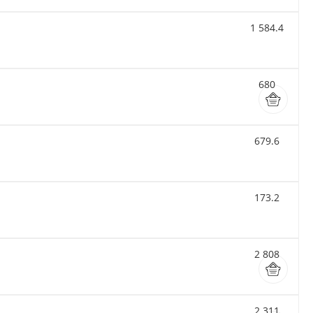
1 584.4
680
679.6
173.2
2 808
2 311