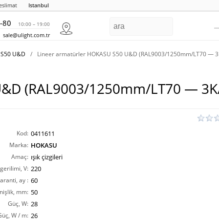
eslimat
Istanbul
-80
10:00 – 19:00
sale@ulight.com.tr
U S50 U&D
/
Lineer armatürler HOKASU S50 U&D (RAL9003/1250mm/LT70 — 3
 U&D (RAL9003/1250mm/LT70 — 3K
Kod:
0411611
Marka:
HOKASU
Amaç:
ışık çizgileri
erilimi, V:
220
aranti, ay :
60
nişlik, mm:
50
Güç, W:
28
Güç, W / m:
26