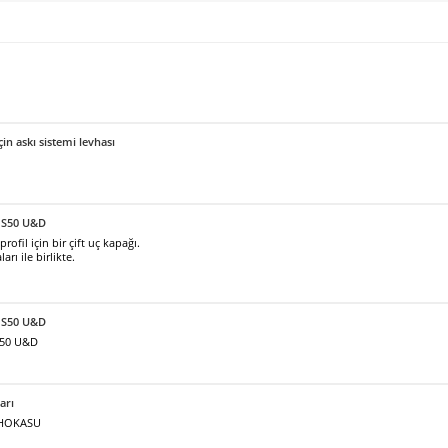
için askı sistemi levhası
 S50 U&D
fil için bir çift uç kapağı.
arı ile birlikte.
ı S50 U&D
S50 U&D
arı
ı HOKASU