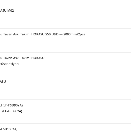
OKASU M02
örlü Tavan Askı Takımı HOKASU S50 U&D — 2000mm/2pcs
örlü Tavan Askı Takımı HOKASU
 süspansiyon.
KASU
LI (LF-FSD90YA)
I (LF-FSD90YA)
F-FSD150YA)