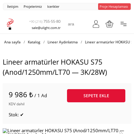
İletişim
Projelerimiz
Icerikler
Proje Hesaplaması
755-55-80
+90 (216)
sale@ulight.com.tr
Ana sayfa
/
Katalog
/
Lineer Aydınlatma
/
Lineer armatürler HOKASU S
Lineer armatürler HOKASU S75
(Anod/1250mm/LT70 — 3K/28W)
9 986 ₺
/ 1 Ad
SEPETE EKLE
KDV dahil
Stok: ✔