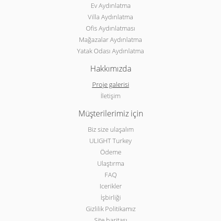
Ev Aydınlatma
Villa Aydınlatma
Ofis Aydınlatması
Mağazalar Aydınlatma
Yatak Odası Aydınlatma
Hakkımızda
Proje galerisi
İletişim
Müşterilerimiz için
Biz size ulaşalım
ULIGHT Turkey
Ödeme
Ulaştırma
FAQ
Icerikler
İşbirliği
Gizlilik Politikamız
Site haritası