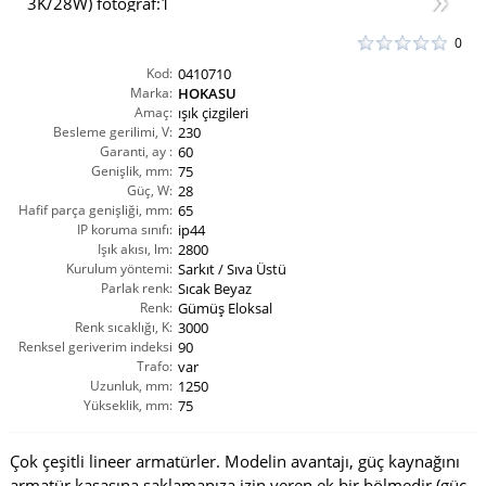
0
Kod:
0410710
Marka:
HOKASU
Amaç:
ışık çizgileri
Besleme gerilimi, V:
230
Garanti, ay :
60
Genişlik, mm:
75
Güç, W:
28
Hafif parça genişliği, mm:
65
IP koruma sınıfı:
ip44
Işık akısı, lm:
2800
Kurulum yöntemi:
Sarkıt / Sıva Üstü
Parlak renk:
Sıcak Beyaz
Renk:
Gümüş Eloksal
Renk sıcaklığı, K:
3000
Renksel geriverim indeksi
90
CRI(Ra):
Trafo:
var
Uzunluk, mm:
1250
Yükseklik, mm:
75
Çok çeşitli lineer armatürler. Modelin avantajı, güç kaynağını
armatür kasasına saklamanıza izin veren ek bir bölmedir (güç