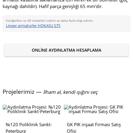
kaynağı dahildir). Hafif parça genişliği 65 mm’dir.
Fotoğrafları ve 3D modelleri indirin ve daha fazla bilgi edinin:
Lineer armatürler HOKASU S75
ONLINE AYDINLATMA HESAPLAMA
Projelerimiz —
İlham al, kendi ışığını seç
№120 Poliklinik Sankt-
GK PIK inşaat Firması Satış
Peterburg
Ofisi