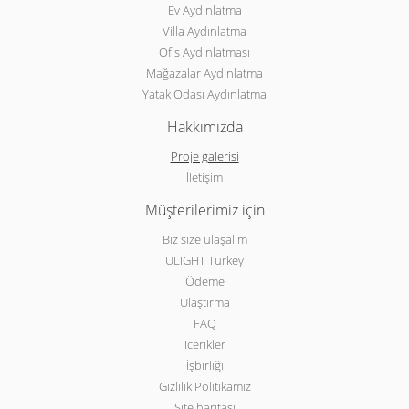
Ev Aydınlatma
Villa Aydınlatma
Ofis Aydınlatması
Mağazalar Aydınlatma
Yatak Odası Aydınlatma
Hakkımızda
Proje galerisi
İletişim
Müşterilerimiz için
Biz size ulaşalım
ULIGHT Turkey
Ödeme
Ulaştırma
FAQ
Icerikler
İşbirliği
Gizlilik Politikamız
Site haritası