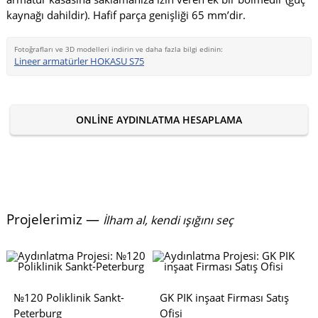
kaynağı dahildir). Hafif parça genişliği 65 mm’dir.
Fotoğrafları ve 3D modelleri indirin ve daha fazla bilgi edinin:
Lineer armatürler HOKASU S75
ONLINE AYDINLATMA HESAPLAMA
Projelerimiz —
İlham al, kendi ışığını seç
№120 Poliklinik Sankt-
GK PIK inşaat Firması Satış
Peterburg
Ofisi