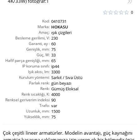
0
Kod:
0410731
Marka:
HOKASU
Amaç:
ışık çizgileri
Besleme gerilimi, V:
230
Garanti, ay :
60
Genişlik, mm:
75
Güç, W:
33
Hafif parça genişliği, mm:
65
IP koruma sınıfı:
ip44
Işık akısı, lm:
3300
Kurulum yöntemi:
Sarkıt / Sıva Üstü
Parlak renk:
gün beyazı
Renk:
Gümüş Eloksal
Renk sıcaklığı, K:
4000
Renksel geriverim indeksi
90
CRI(Ra):
Trafo:
var
Uzunluk, mm:
1500
Yükseklik, mm:
75
Çok çeşitli lineer armatürler. Modelin avantajı, güç kaynağını
armatür kasasına saklamanıza izin veren ek bir bölmedir (güç