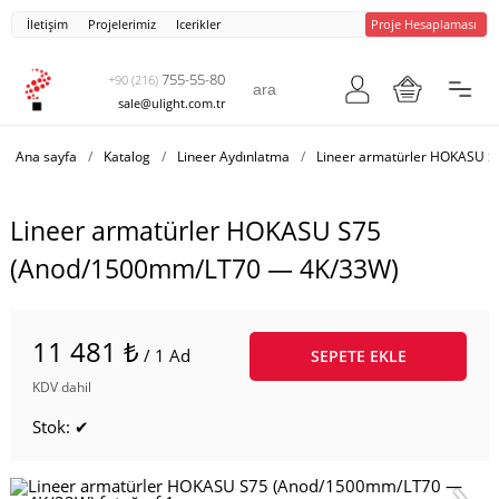
İletişim
Projelerimiz
Icerikler
Proje Hesaplaması
755-55-80
+90 (216)
sale@ulight.com.tr
Ana sayfa
/
Katalog
/
Lineer Aydınlatma
/
Lineer armatürler HOKASU S
Lineer armatürler HOKASU S75
(Anod/1500mm/LT70 — 4K/33W)
11 481 ₺
/ 1 Ad
SEPETE EKLE
KDV dahil
Stok: ✔