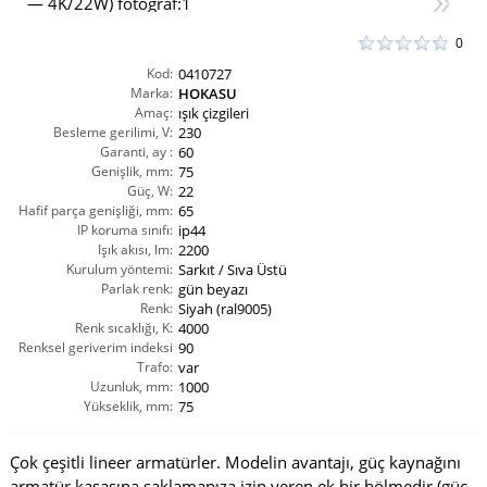
0
Kod:
0410727
Marka:
HOKASU
Amaç:
ışık çizgileri
Besleme gerilimi, V:
230
Garanti, ay :
60
Genişlik, mm:
75
Güç, W:
22
Hafif parça genişliği, mm:
65
IP koruma sınıfı:
ip44
Işık akısı, lm:
2200
Kurulum yöntemi:
Sarkıt / Sıva Üstü
Parlak renk:
gün beyazı
Renk:
Siyah (ral9005)
Renk sıcaklığı, K:
4000
Renksel geriverim indeksi
90
CRI(Ra):
Trafo:
var
Uzunluk, mm:
1000
Yükseklik, mm:
75
Çok çeşitli lineer armatürler. Modelin avantajı, güç kaynağını
armatür kasasına saklamanıza izin veren ek bir bölmedir (güç