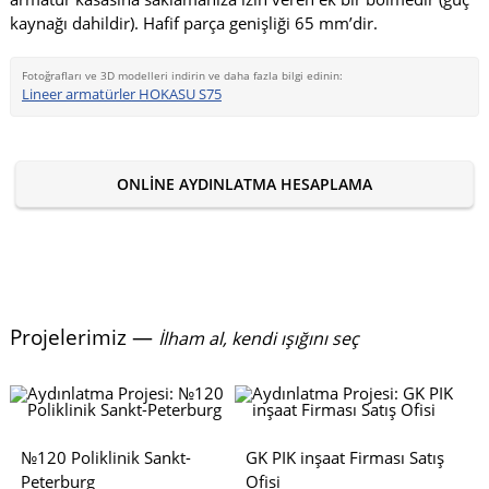
kaynağı dahildir). Hafif parça genişliği 65 mm’dir.
Fotoğrafları ve 3D modelleri indirin ve daha fazla bilgi edinin:
Lineer armatürler HOKASU S75
ONLINE AYDINLATMA HESAPLAMA
Projelerimiz —
İlham al, kendi ışığını seç
№120 Poliklinik Sankt-
GK PIK inşaat Firması Satış
Peterburg
Ofisi