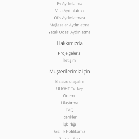
Ev Aydınlatma
Villa Aydınlatma
Ofis Aydınlatması
Mağazalar Aydınlatma
Yatak Odası Aydınlatma
Hakkımızda
Proje galerisi
İletişim
Müşterilerimiz için
Biz size ulaşalım
ULIGHT Turkey
Ödeme
Ulaştırma
FAQ
Icerikler
İşbirliği
Gizlilik Politikamız
Site haritası