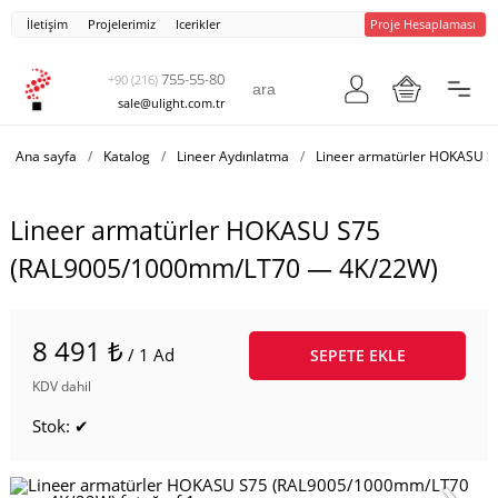
İletişim
Projelerimiz
Icerikler
Proje Hesaplaması
755-55-80
+90 (216)
sale@ulight.com.tr
Ana sayfa
/
Katalog
/
Lineer Aydınlatma
/
Lineer armatürler HOKASU S
Lineer armatürler HOKASU S75
(RAL9005/1000mm/LT70 — 4K/22W)
8 491 ₺
/ 1 Ad
SEPETE EKLE
KDV dahil
Stok: ✔