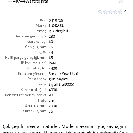
0
Kod:
0410739
Marka:
HOKASU
Amaç:
ışık çizgileri
Besleme gerilimi, V:
230
Garanti, ay :
60
Genişlik, mm:
75
Güç, W:
44
Hafif parça genişliği, mm:
65
IP koruma sınıfı:
ip44
Işık akısı, lm:
4400
Kurulum yöntemi:
Sarkıt / Sıva Üstü
Parlak renk:
gün beyazı
Renk:
Siyah (ral9005)
Renk sıcaklığı, K:
4000
Renksel geriverim indeksi
90
CRI(Ra):
Trafo:
var
Uzunluk, mm:
2000
Yükseklik, mm:
75
Çok çeşitli lineer armatürler. Modelin avantajı, güç kaynağını
armatür kasasına saklamanıza izin veren ek bir bölmedir (güç