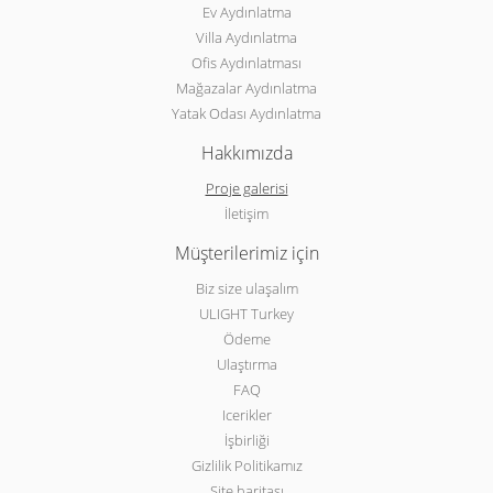
Ev Aydınlatma
Villa Aydınlatma
Ofis Aydınlatması
Mağazalar Aydınlatma
Yatak Odası Aydınlatma
Hakkımızda
Proje galerisi
İletişim
Müşterilerimiz için
Biz size ulaşalım
ULIGHT Turkey
Ödeme
Ulaştırma
FAQ
Icerikler
İşbirliği
Gizlilik Politikamız
Site haritası