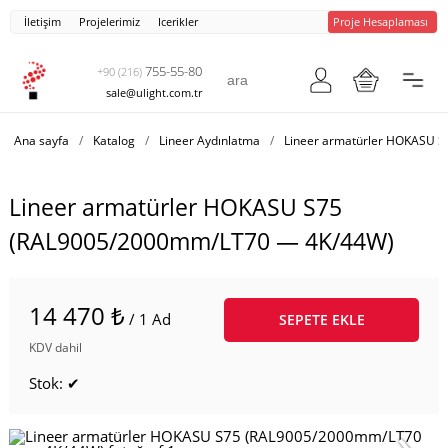
İletişim
Projelerimiz
Icerikler
Proje Hesaplaması
755-55-80
+90 (216)
sale@ulight.com.tr
Ana sayfa
/
Katalog
/
Lineer Aydınlatma
/
Lineer armatürler HOKASU S
Lineer armatürler HOKASU S75
(RAL9005/2000mm/LT70 — 4K/44W)
14 470 ₺
/ 1 Ad
SEPETE EKLE
KDV dahil
Stok: ✔