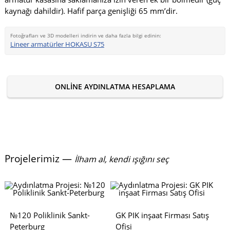
kaynağı dahildir). Hafif parça genişliği 65 mm’dir.
Fotoğrafları ve 3D modelleri indirin ve daha fazla bilgi edinin:
Lineer armatürler HOKASU S75
ONLINE AYDINLATMA HESAPLAMA
Projelerimiz —
İlham al, kendi ışığını seç
№120 Poliklinik Sankt-
GK PIK inşaat Firması Satış
Peterburg
Ofisi