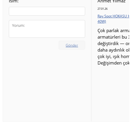
İsim:
Ahmet Yılmaz
işçilikle bir araya gelerek benzersiz bir kalite duygusu verir.
27.01.26
Ray Spot HOKASU HS
40W)
Çok parlak armat
armatürleri bu 3
değiştirdik — ort
Gönder
daha aydınlık old
çok iyi, ışık homo
Değişimden çok 