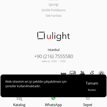
İşbirliği
Gizlilik Politikamız
Site haritası
Istanbul
+90 (216) 7555580
Hafta içi 10:00 – 19:00
Web sitesinin en iyi şekilde çalışabilmesi için
Tamam
çerezler kullanılmaktadır.
ULIGHT© 2013-2026
Reddet
Katalog
WhatsApp
Sepet