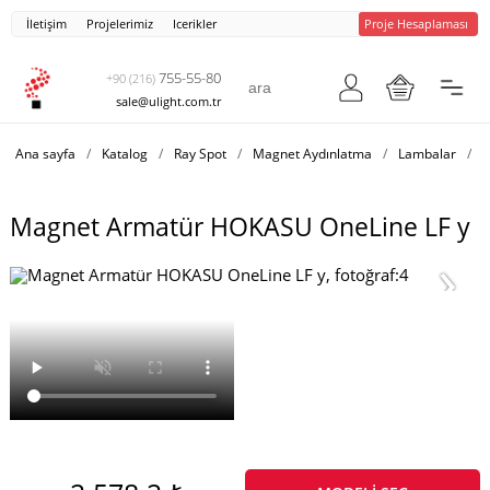
İletişim
Projelerimiz
Icerikler
Proje Hesaplaması
755-55-80
+90 (216)
sale@ulight.com.tr
Ana sayfa
/
Katalog
/
Ray Spot
/
Magnet Aydınlatma
/
Lambalar
/
M
Magnet Armatür HOKASU OneLine LF y