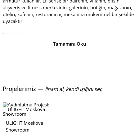
armatür kullanılır. LF serisi; bir dairenin, villanın, ofisin,
alışveriş ve fitness merkezinin, galerinin, butiğin, mağazanın,
otelin, kafenin, restoranın iç mekanına mükemmel bir şekilde
uyacaktır.
MODIFIKASYONLAR
Tamamını Oku
Ürün yelpazesi hazır çözümler içerir: siyah (RAL9005) ve beyaz
(RAL9003) gövdeler. Gövde, RAL renk tablosuna göre 2000
tondan herhangi birine de boyanabilir, bu da en zarif iç
mekânın tasarımını bile uyumlu bir şekilde tamamlamanıza
olanak tanır.
Kasanın uzunluğu
200 ila 1250 mm
arasında olabilir.
Standart olarak, renk seçenekleri mevcuttur: gün ışığı
(4000 K)
Projelerimiz —
İlham al, kendi ışığını seç
ve sıcak beyaz
(3000 K)
.
Proje açısal bir ışık çizgisinin oluşturulmasını gerektiriyorsa, LF
Angle serisini kullanmanızı öneririz. Dağınık aydınlatma
oluşturmak için açılı lineer armatür kullanılır. Tek bir
ULIGHT Moskova
düzlemde rayın açısal (90 °) bağlantısına monte edilir.
Showroom