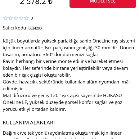
2 578.2 ₺
MODELI SEÇ
0
Satıcı kodu
0624200
Küçük boyutlarda yüksek parlaklığa sahip OneLine ray sistemi
için lineer armatür: Işık parçasının genişliği 30 mm'dir. Dönen
tasarım, armatürü 360° döndürmenizi sağlar
Rayın herhangi bir yerine monte edilir ve hareket etmesi
kolaydır. Her seferinde bir tane yerleştirilebilir veya devam
eden bir ışık çizgisi oluşturabilir.
Gövde, havacılık sektöründe kullanılan alüminyumdan imâl
edilmiştir.
Mat difüzörü ve geniş 120° ışık açısı sayesinde HOKASU
OneLine LF, yüksek düzeyde görsel konfor sağlar ve göz
yorucu etkiyi ortadan kaldırır.
KULLANIM ALANLARI
Dağınık (ve tek yönlü) aydınlatma oluşturmak için lineer