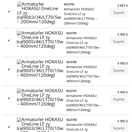
katkıda bulunur.
0623704
3 887
₺
Armatürler HOKASU
✔
Sepete
OneLine LF zy
Armatürün güvenilir şekilde sabitlenmesi
(ral9003/3K/LT70/5w –
200mm/120deg)
En yeni nesil HOKASU sistemi yay çeliğinden tutucuları
kullanır. Krom, manganez, silikon ve tungsten bazlı özel bir
0623705
4 980
₺
alaşım, 50.000 kurulumdan sonra bile montajın orijinal
Armatürler HOKASU
✔
Sepete
OneLine LF zy
boyutunu ve şeklini korur.
(ral9005/4K/LT70/10w –
Bu sabitleme yöntemi, bir mıknatıstan dört kat daha üstündür
400mm/120deg)
ve bütçeniz için daha uygun fiyatlıdır.
0623706
4 980
₺
Armatürler HOKASU
24V voltaj güvenlidir
✔
Sepete
OneLine LF zy
(ral9005/3K/LT70/10w –
Kartın üzerindeki voltaj yalnızca
24V
'tur ve bu, armatürlerin
400mm/120deg)
çalıştırılması ve değiştirilmesi için güvenlidir. 220V elektrik
0623707
şebekesine bağlamak için, planlanan armatür sayısına göre
4 980
₺
Armatürler HOKASU
✔
uygun adette güç kaynağı kullanılması gerekmektedir.
Sepete
OneLine LF zy
Bu voltaj seçimi, birçok çeşit kontrol sistemi ve güç kaynakları
(ral9003/4K/LT70/10w –
400mm/120deg)
nedeniyledir.
0623708
4 980
₺
Dimleme
Armatürler HOKASU
✔
Sepete
OneLine LF zy