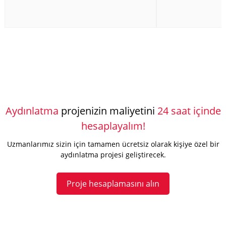
mekanizmaların uyumlu olduğu toleranslar ve hatta altıgen
yuvalı yüksek mukavemetli çelik vidalar, tümü dikkatli bir
işçilikle bir araya gelerek benzersiz bir kalite duygusu verir.
Aydınlatma
projenizin maliyetini
24 saat içinde
hesaplayalım!
Uzmanlarımız sizin için tamamen ücretsiz olarak kişiye özel bir
aydınlatma projesi geliştirecek.
Proje hesaplamasını alın