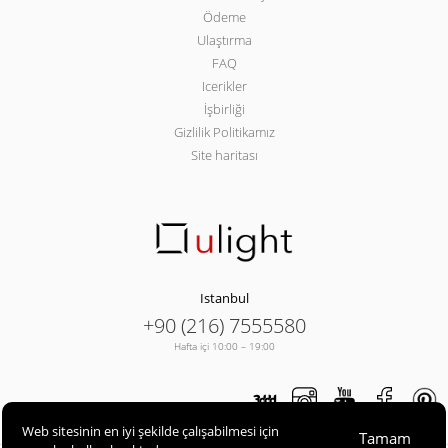
Ödeme
Ulaştırma
FAQ
Icerikler
İşbirliği
Gizlilik Politikamız
Site haritası
Istanbul
+90 (216) 7555580
Hafta içi 10:00 – 19:00
Web sitesinin en iyi şekilde çalışabilmesi için
Tamam