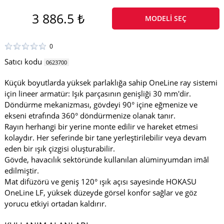
3 886.5 ₺
MODELI SEÇ
0
Satıcı kodu
0623700
Küçük boyutlarda yüksek parlaklığa sahip OneLine ray sistemi
için lineer armatür: Işık parçasının genişliği 30 mm'dir.
Döndürme mekanizması, gövdeyi 90° içine eğmenize ve
ekseni etrafında 360° döndürmenize olanak tanır.
Rayın herhangi bir yerine monte edilir ve hareket etmesi
kolaydır. Her seferinde bir tane yerleştirilebilir veya devam
eden bir ışık çizgisi oluşturabilir.
Gövde, havacılık sektöründe kullanılan alüminyumdan imâl
edilmiştir.
Mat difüzörü ve geniş 120° ışık açısı sayesinde HOKASU
OneLine LF, yüksek düzeyde görsel konfor sağlar ve göz
yorucu etkiyi ortadan kaldırır.