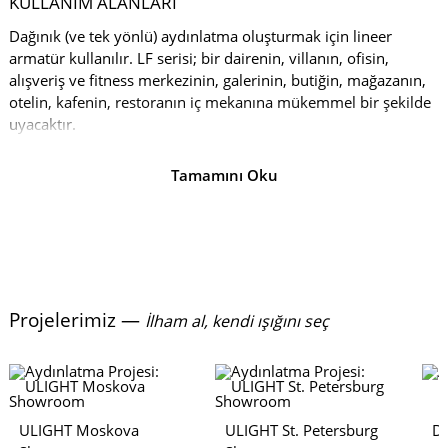
KULLANIM ALANLARI
Dağınık (ve tek yönlü) aydınlatma oluşturmak için lineer
armatür kullanılır. LF serisi; bir dairenin, villanın, ofisin,
alışveriş ve fitness merkezinin, galerinin, butiğin, mağazanın,
otelin, kafenin, restoranın iç mekanına mükemmel bir şekilde
uyacaktır.
MODIFIKASYONLAR
Tamamını Oku
Ürün yelpazesi hazır çözümler içerir: siyah (RAL9005) ve beyaz
(RAL9003) gövdeler. Gövde, RAL renk tablosuna göre 2000
tondan herhangi birine de boyanabilir, bu da en zarif iç
mekânın tasarımını bile uyumlu bir şekilde tamamlamanıza
olanak tanır.
Kasanın uzunluğu
200 ila 400mm
arasında olabilir.
Projelerimiz —
İlham al, kendi ışığını seç
Standart olarak, renk seçenekleri mevcuttur: gün ışığı
(4000 K)
ve sıcak beyaz
(3000 K)
.
Proje açısal bir ışık çizgisinin oluşturulmasını gerektiriyorsa, LF
Angle serisini kullanmanızı öneririz. Dağınık aydınlatma
ULIGHT Moskova
ULIGHT St. Petersburg
De
oluşturmak için açılı lineer armatür kullanılır. Tek bir