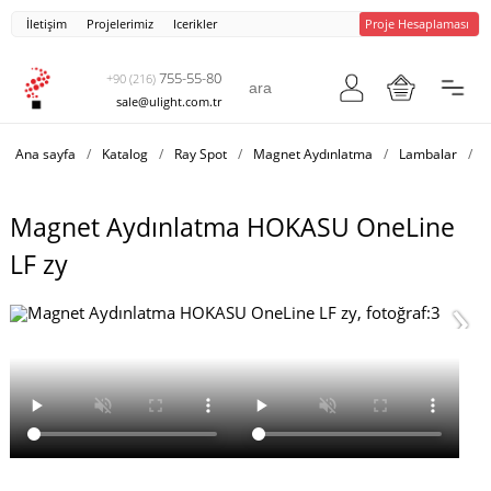
İletişim
Projelerimiz
Icerikler
Proje Hesaplaması
755-55-80
+90 (216)
sale@ulight.com.tr
Ana sayfa
/
Katalog
/
Ray Spot
/
Magnet Aydınlatma
/
Lambalar
/
M
Magnet Aydınlatma HOKASU OneLine
LF zy