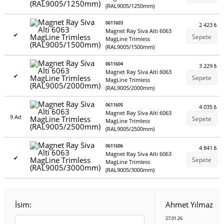
(RAL9005/1250mm)
0611603
2 423
₺
Magnet Ray Siva Alti 6063
✔
Sepete
MagLine Trimless
(RAL9005/1500mm)
0611604
3 229
₺
Magnet Ray Siva Alti 6063
✔
Sepete
MagLine Trimless
(RAL9005/2000mm)
0611605
4 035
₺
Magnet Ray Siva Alti 6063
9 Ad
Sepete
MagLine Trimless
(RAL9005/2500mm)
0611606
4 841
₺
Magnet Ray Siva Alti 6063
✔
Sepete
MagLine Trimless
(RAL9005/3000mm)
İsim:
Ahmet Yılmaz
27.01.26