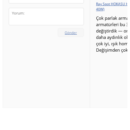
Ray Spot HOKASU HS
40W)
Çok parlak armat
armatürleri bu 3
değiştirdik — ort
Gönder
daha aydınlık old
çok iyi, ışık homo
Değişimden çok 