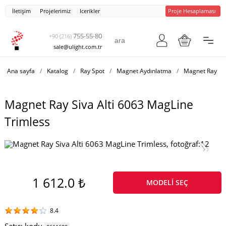
İletişim
Projelerimiz
Icerikler
Proje Hesaplaması
755-55-80
+90 (216)
sale@ulight.com.tr
Ana sayfa
/
Katalog
/
Ray Spot
/
Magnet Aydınlatma
/
Magnet Ray
/
Magnet Ray Siva Alti 6063 MagLine
Trimless
1 612.0 ₺
MODELI SEÇ
8.4