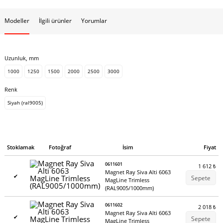
Modeller
İlgili ürünler
Yorumlar
Uzunluk, mm
1000
1250
1500
2000
2500
3000
Renk
Siyah (ral9005)
Stoklamak
Fotoğraf
İsim
Fiyat
0611601
1 612
₺
Magnet Ray Siva Alti 6063
✔
Sepete
MagLine Trimless
(RAL9005/1000mm)
0611602
2 018
₺
Magnet Ray Siva Alti 6063
✔
Sepete
MagLine Trimless