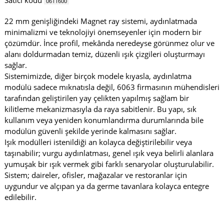
Satıcı kodu
0611600
22 mm genişliğindeki Magnet ray sistemi, aydınlatmada
minimalizmi ve teknolojiyi önemseyenler için modern bir
çözümdür. İnce profil, mekânda neredeyse görünmez olur ve
alanı doldurmadan temiz, düzenli ışık çizgileri oluşturmayı
sağlar.
Sistemimizde, diğer birçok modele kıyasla, aydınlatma
modülü sadece mıknatısla değil, 6063 firmasının mühendisleri
tarafından geliştirilen yay çelikten yapılmış sağlam bir
kilitleme mekanizmasıyla da raya sabitlenir. Bu yapı, sık
kullanım veya yeniden konumlandırma durumlarında bile
modülün güvenli şekilde yerinde kalmasını sağlar.
Işık modülleri istenildiği an kolayca değiştirilebilir veya
taşınabilir; vurgu aydınlatması, genel ışık veya belirli alanlara
yumuşak bir ışık vermek gibi farklı senaryolar oluşturulabilir.
Sistem; daireler, ofisler, mağazalar ve restoranlar için
uygundur ve alçıpan ya da germe tavanlara kolayca entegre
edilebilir.