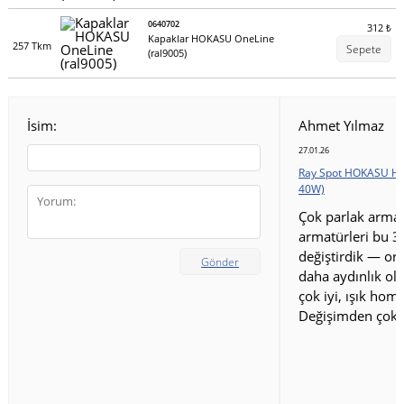
0640702
312
₺
Kapaklar HOKASU OneLine
257 Tkm
Sepete
(ral9005)
İsim:
Ahmet Yılmaz
27.01.26
Ray Spot HOKASU HS
40W)
Çok parlak armat
armatürleri bu 3
değiştirdik — ort
Gönder
daha aydınlık old
çok iyi, ışık homo
Değişimden çok 