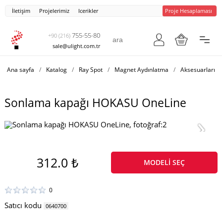
İletişim
Projelerimiz
Icerikler
Proje Hesaplaması
755-55-80
+90 (216)
sale@ulight.com.tr
Ana sayfa
/
Katalog
/
Ray Spot
/
Magnet Aydınlatma
/
Aksesuarları
/
Sonlama kapağı HOKASU OneLine
312.0 ₺
MODELI SEÇ
0
Satıcı kodu
0640700