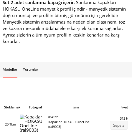
Set 2 adet sonlanma kapağı içerir.
Sonlanma kapakları
HOKASU OneLine manyetik profil içindir - manyetik sistemin
doğru montajı ve profilin bitmiş görünümü için gereklidir.
Manyetik sistemin arızalanmasına neden olan olası nem, toz
ve kazara mekanik müdahalelere karşı ek koruma sağlarlar.
Ayrıca sizlerin alüminyum profilin keskin kenarlarına karşı
korurlar.
Modeller
Yorumlar
Stoklamak
Fotoğraf
İsim
Fiyat
0640701
312
₺
Kapaklar HOKASU OneLine
20 Tkm
Sepete
(ral9003)