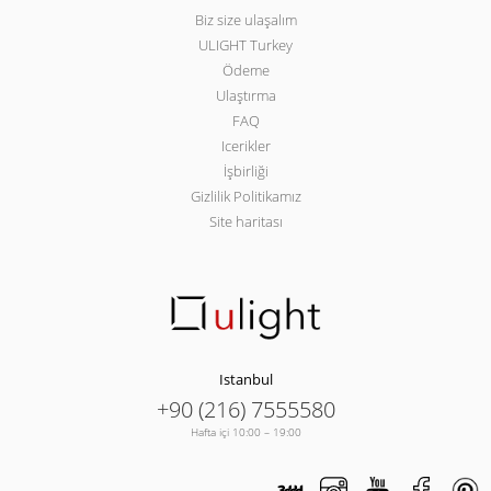
Biz size ulaşalım
ULIGHT Turkey
Ödeme
Ulaştırma
FAQ
Icerikler
İşbirliği
Gizlilik Politikamız
Site haritası
Istanbul
+90 (216) 7555580
Hafta içi 10:00 – 19:00