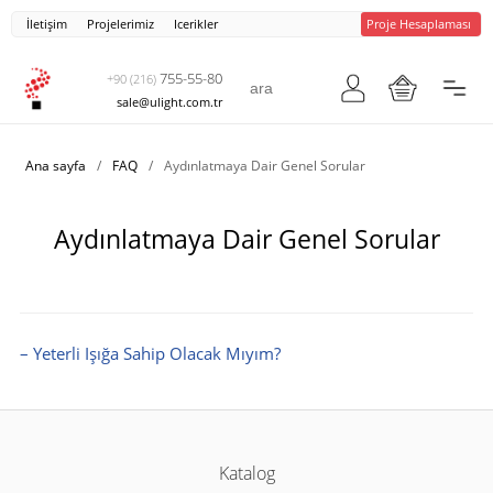
İletişim
Projelerimiz
Icerikler
Proje Hesaplaması
755-55-80
+90 (216)
sale@ulight.com.tr
Ana sayfa
/
FAQ
/
Aydınlatmaya Dair Genel Sorular
Aydınlatmaya Dair Genel Sorular
– Yeterli Işığa Sahip Olacak Mıyım?
Katalog