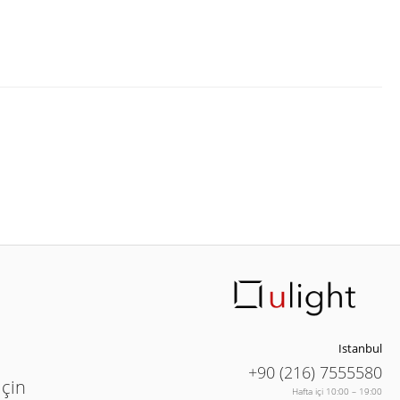
Istanbul
+90 (216) 7555580
için
Hafta içi 10:00 – 19:00