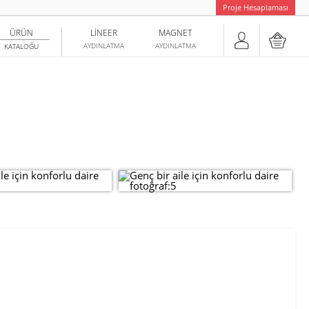
Proje Hesaplaması
ÜRÜN
LINEER
MAGNET
AYDINLATMA
AYDINLATMA
KATALOĞU