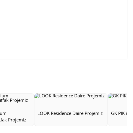
ium
LOOK Residence Daire Projemiz
GK PIK inşa
tfak Projemiz