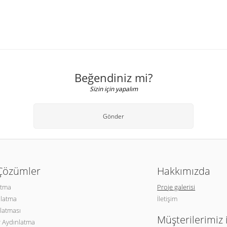
Beğendiniz mi?
Sizin için yapalım
Gönder
 Çözümler
Hakkımızda
atma
Proje galerisi
nlatma
İletişim
latması
Müşterilerimiz 
 Aydınlatma