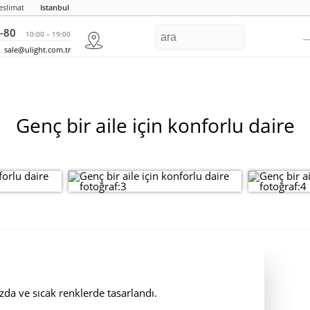
eslimat
Istanbul
-80
10:00 – 19:00
sale@ulight.com.tr
Genç bir aile için konforlu daire
rzda ve sıcak renklerde tasarlandı.