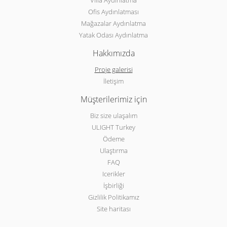
Villa Aydınlatma
Ofis Aydınlatması
Mağazalar Aydınlatma
Yatak Odası Aydınlatma
Hakkımızda
Proje galerisi
İletişim
Müşterilerimiz için
Biz size ulaşalım
ULIGHT Turkey
Ödeme
Ulaştırma
FAQ
Icerikler
İşbirliği
Gizlilik Politikamız
Site haritası