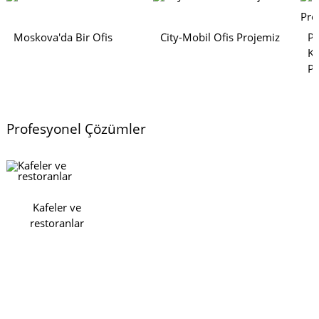
Moskova'da Bir Ofis
City-Mobil Ofis Projemiz
Pr
Ko
Pr
Profesyonel Çözümler
Kafeler ve
restoranlar