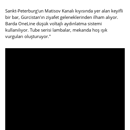
Sankt-Peterburg'un Matisov Kanalı kıyısında yer alan keyifli
bir bar, Gürcistan'ın ziyafet geleneklerinden ilham alıyor.
Barda OneLine düşük voltajlı aydınlatma sistemi
kullanılıyor. Tube serisi lambalar, mekanda hoş ışık
vurguları oluşturuyor."