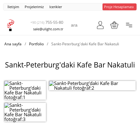
İletişim
Projelerimiz
Icerikler
Proje Hesaplaması
755-55-80
+90 (216)
sale@ulight.com.tr
Ana sayfa
/
Portfolio
/
Sankt-Peterburg'daki Kafe Bar Nakatuli
Sankt-Peterburg'daki Kafe Bar Nakatuli