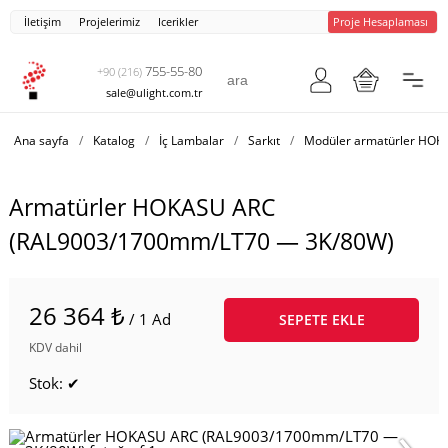
İletişim
Projelerimiz
Icerikler
Proje Hesaplaması
755-55-80
+90 (216)
sale@ulight.com.tr
Ana sayfa
/
Katalog
/
İç Lambalar
/
Sarkıt
/
Modüler armatürler HOK
Armatürler HOKASU ARC
(RAL9003/1700mm/LT70 — 3K/80W)
26 364 ₺
/ 1 Ad
SEPETE EKLE
KDV dahil
Stok: ✔