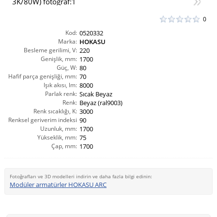
0
Kod:
0520332
Marka:
HOKASU
Besleme gerilimi, V:
220
Genişlik, mm:
1700
Güç, W:
80
Hafif parça genişliği, mm:
70
Işık akısı, lm:
8000
Parlak renk:
Sıcak Beyaz
Renk:
Beyaz (ral9003)
Renk sıcaklığı, K:
3000
Renksel geriverim indeksi
90
Uzunluk, mm:
CRI(Ra):
1700
Yükseklik, mm:
75
Çap, mm:
1700
Fotoğrafları ve 3D modelleri indirin ve daha fazla bilgi edinin:
Modüler armatürler HOKASU ARC