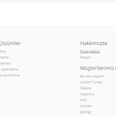
 Çözümler
Hakkımızda
atma
Proje galerisi
nlatma
İletişim
latması
Müşterilerimiz 
 Aydınlatma
sı Aydınlatma
Biz size ulaşalım
ULIGHT Turkey
Ödeme
Ulaştırma
FAQ
Icerikler
İşbirliği