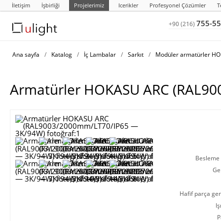
İletişim
İşbirliği
Projelerimiz
Icerikler
Profesyonel Çözümler
T
755-55
+90 (216)
Ana sayfa
/
Katalog
/
İç Lambalar
/
Sarkıt
/
Modüler armatürler H
Armatürler HOKASU ARC (RAL90
Besleme g
Ge
Hafif parça gen
Iş
P