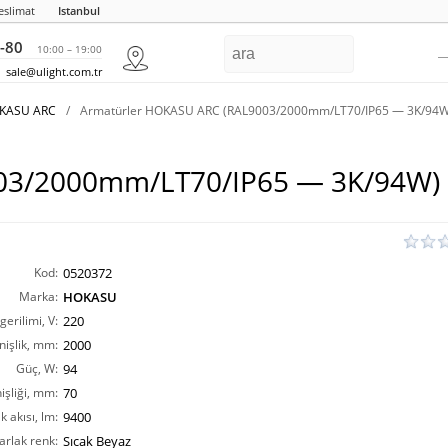
eslimat
Istanbul
-80
10:00 – 19:00
sale@ulight.com.tr
OKASU ARC
/
Armatürler HOKASU ARC (RAL9003/2000mm/LT70/IP65 — 3K/94W
03/2000mm/LT70/IP65 — 3K/94W)
Kod:
0520372
Marka:
HOKASU
erilimi, V:
220
nişlik, mm:
2000
Güç, W:
94
işliği, mm:
70
ık akısı, lm:
9400
arlak renk:
Sıcak Beyaz