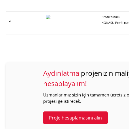
Profil tutucu
✔
HOKASU Profil tut
Aydınlatma
projenizin mali
hesaplayalım!
Uzmanlarımız sizin için tamamen ücretsiz ol
projesi geliştirecek.
Proje hesaplamasını alın