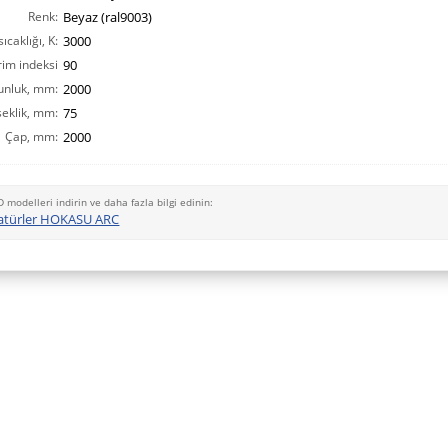
Renk:
Beyaz (ral9003)
ıcaklığı, K:
3000
rim indeksi
90
unluk, mm:
CRI(Ra):
2000
eklik, mm:
75
Çap, mm:
2000
D modelleri indirin ve daha fazla bilgi edinin:
atürler HOKASU ARC