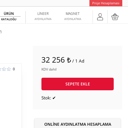
Proje Hesaplaması
ÜRÜN
LINEER
MAGNET
AYDINLATMA
AYDINLATMA
KATALOĞU
)
32 256 ₺
/ 1 Ad
0
KDV dahil
SEPETE EKLE
Stok: ✔
ONLINE AYDINLATMA HESAPLAMA