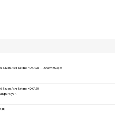
örlü Tavan Askı Takımı HOKASU — 2000mm/3pcs
örlü Tavan Askı Takımı HOKASU
 süspansiyon.
KASU