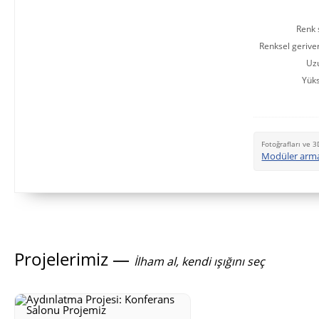
Renk s
Renksel gerive
Uz
Yüks
Fotoğrafları ve 3
Modüler arm
Projelerimiz —
İlham al, kendi ışığını seç