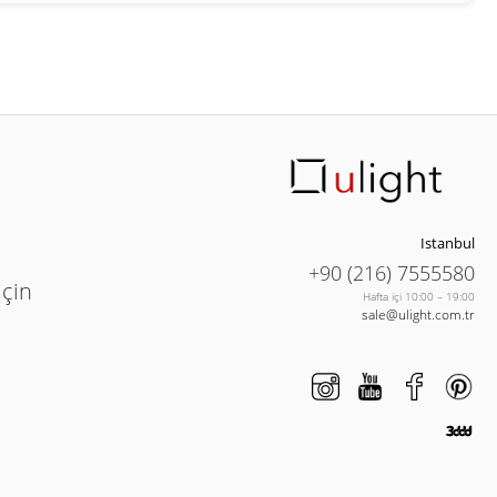
Istanbul
+90 (216) 7555580
için
Hafta içi 10:00 – 19:00
sale@ulight.com.tr