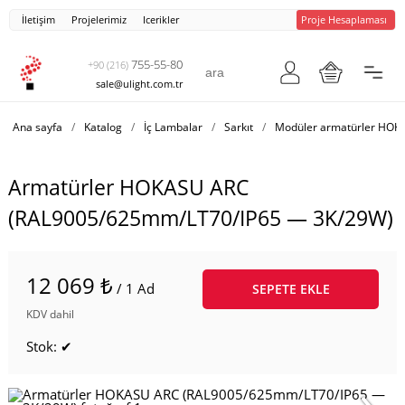
İletişim
Projelerimiz
Icerikler
Proje Hesaplaması
755-55-80
+90 (216)
sale@ulight.com.tr
Ana sayfa
/
Katalog
/
İç Lambalar
/
Sarkıt
/
Modüler armatürler HOK
Armatürler HOKASU ARC
(RAL9005/625mm/LT70/IP65 — 3K/29W)
12 069 ₺
/ 1 Ad
SEPETE EKLE
KDV dahil
Stok: ✔