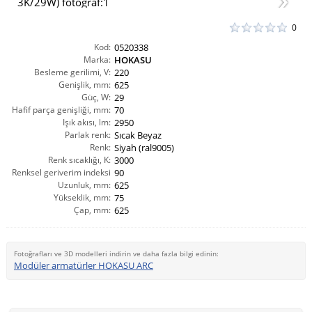
0
Kod:
0520338
Marka:
HOKASU
Besleme gerilimi, V:
220
Genişlik, mm:
625
Güç, W:
29
Hafif parça genişliği, mm:
70
Işık akısı, lm:
2950
Parlak renk:
Sıcak Beyaz
Renk:
Siyah (ral9005)
Renk sıcaklığı, K:
3000
Renksel geriverim indeksi
90
Uzunluk, mm:
CRI(Ra):
625
Yükseklik, mm:
75
Çap, mm:
625
Fotoğrafları ve 3D modelleri indirin ve daha fazla bilgi edinin:
Modüler armatürler HOKASU ARC