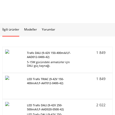
İlgili ürünler
Modeller
Yorumlar
1 849
Trafo DALI (9-42V 150-400mA/LF-
AAD012-0400-42)
5-15W gücündeki armatürler için
DALI güç kaynağı.
1 849
LED Trafo TRIAC (9-42V 150-
400mA/LF-AAT012-0400-42)
2 022
LED Trafo DALI (9-42V 250-
500mA/LF-AAD020-0500-42)
LED Trafo DALI (9-42V 250-