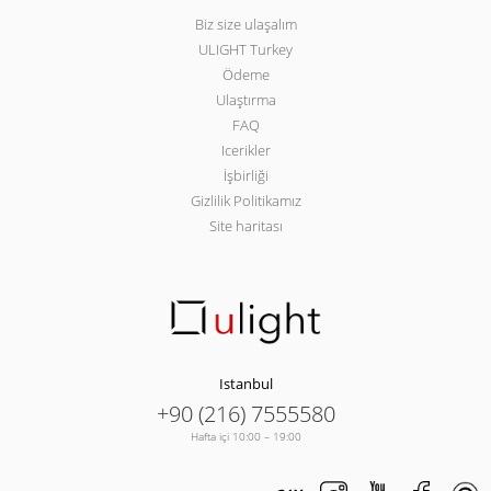
Biz size ulaşalım
ULIGHT Turkey
Ödeme
Ulaştırma
FAQ
Icerikler
İşbirliği
Gizlilik Politikamız
Site haritası
Istanbul
+90 (216) 7555580
Hafta içi 10:00 – 19:00