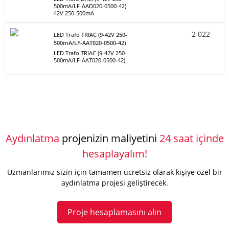
500mA/LF-AAD020-0500-42)
42V 250-500mA
2 022
LED Trafo TRIAC (9-42V 250-
500mA/LF-AAT020-0500-42)
LED Trafo TRIAC (9-42V 250-
500mA/LF-AAT020-0500-42)
Aydınlatma
projenizin maliyetini
24 saat içinde
hesaplayalım!
Uzmanlarımız sizin için tamamen ücretsiz olarak kişiye özel bir
aydınlatma projesi geliştirecek.
Proje hesaplamasını alın