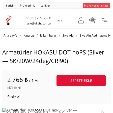
İletişim
Projelerimiz
Icerikler
Proje Hesaplaması
755-55-80
+90 (216)
sale@ulight.com.tr
Ana sayfa
/
Katalog
/
İç Lambalar
/
Sıva Altı
/
Sıva Altı Aydınlatma 
Armatürler HOKASU DOT noPS (Silver
— 5K/20W/24deg/CRI90)
2 766 ₺
/ 1 Ad
SEPETE EKLE
KDV dahil
Stok: ✔