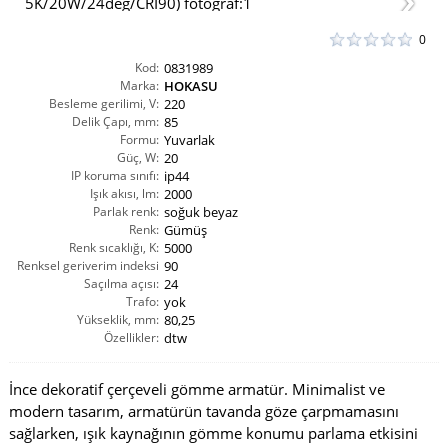
0
Kod:
0831989
Marka:
HOKASU
Besleme gerilimi, V:
220
Delik Çapı, mm:
85
Formu:
Yuvarlak
Güç, W:
20
IP koruma sınıfı:
ip44
Işık akısı, lm:
2000
Parlak renk:
soğuk beyaz
Renk:
Gümüş
Renk sıcaklığı, K:
5000
Renksel geriverim indeksi
90
Saçılma açısı:
CRI(Ra):
24
Trafo:
yok
Yükseklik, mm:
80,25
Özellikler:
dtw
İnce dekoratif çerçeveli gömme armatür. Minimalist ve
modern tasarım, armatürün tavanda göze çarpmamasını
sağlarken, ışık kaynağının gömme konumu parlama etkisini