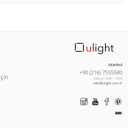
Istanbul
+90 (216) 7555580
için
Hafta içi 10:00 – 19:00
sale@ulight.com.tr