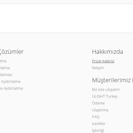
 Çözümler
Hakkımızda
atma
Proje galerisi
nlatma
İletişim
latması
Müşterilerimiz 
 Aydınlatma
sı Aydınlatma
Biz size ulaşalım
ULIGHT Turkey
Ödeme
Ulaştırma
FAQ
Icerikler
İşbirliği