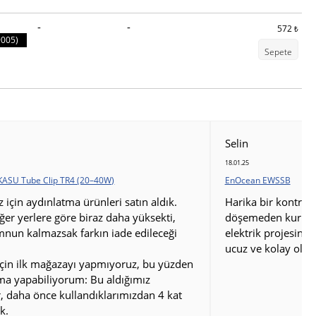
-
-
572
₺
9005)
Sepete
Selin
18.01.25
KASU Tube Clip TR4 (20–40W)
EnOcean EWSSB
için aydınlatma ürünleri satın aldık.
Harika bir kontrol 
iğer yerlere göre biraz daha yüksekti,
döşemeden kurulum
nun kalmazsak farkın iade edileceği
elektrik projesini
ucuz ve kolay oldu
çin ilk mağazayı yapmıyoruz, bu yüzden
rma yapabiliyorum: Bu aldığımız
, daha önce kullandıklarımızdan 4 kat
k.