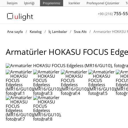
İletişim
İşbirliği
Projelerimiz
Icerikler
Profesyonel Çözümler
T
755-55
+90 (216)
Ana sayfa
/
Katalog
/
İç Lambalar
/
Sıva Altı
/
Armatürler HOKASU 
Armatürler HOKASU FOCUS Edge