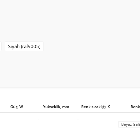
Siyah (ral9005)
Güç, W
Yükseklik, mm
Renk sıcaklığı, K
Renk
-
-
Beyaz (ral