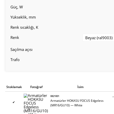
Güç, W
Yükseklik, mm
Renk sıcaklığı, K
Renk
Beyaz (ral9003)
Saçılma açısı
Trafo
Stoklamak
Fotoğraf
İsim
-
0821001
Armatürler HOKASU FOCUS Edgeless
✔
(MR16/GU10) — White