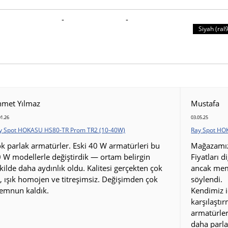
-
-
Siyah (ral
hmet Yılmaz
Mustafa
01.26
03.05.25
y Spot HOKASU HS80-TR Prom TR2 (10-40W)
Ray Spot HO
k parlak armatürler. Eski 40 W armatürleri bu
Mağazamız 
 W modellerle değiştirdik — ortam belirgin
Fiyatları d
kilde daha aydınlık oldu. Kalitesi gerçekten çok
ancak mem
i, ışık homojen ve titreşimsiz. Değişimden çok
söylendi.
emnun kaldık.
Kendimiz i
karşılaştı
armatürler
daha parla