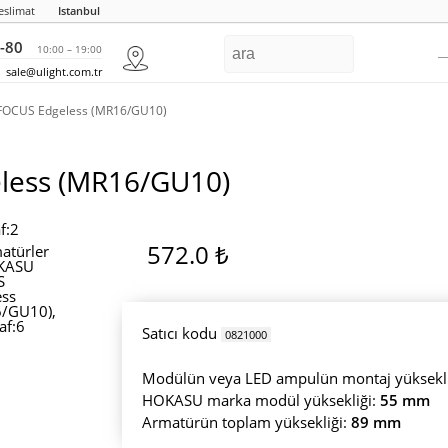
eslimat
Istanbul
-80
10:00 – 19:00
sale@ulight.com.tr
FOCUS Edgeless (MR16/GU10)
less (MR16/GU10)
572.0 ₺
Satıcı kodu
0821000
Modülün veya LED ampulün montaj yüksekli
HOKASU marka modül yüksekliği:
55 mm
Armatürün toplam yüksekliği:
89 mm