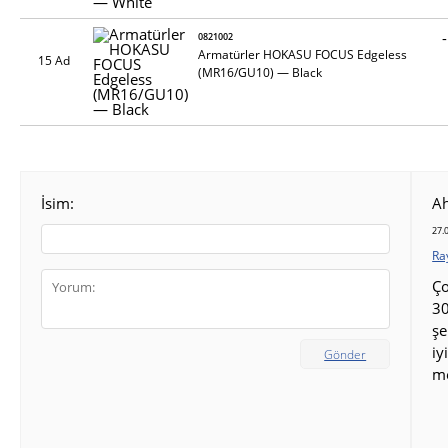
-
0821002
Armatürler HOKASU FOCUS Edgeless
15 Ad
(MR16/GU10) — Black
İsim:
A
27.
Ra
Ço
30
şe
iy
Gönder
m