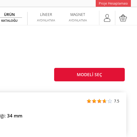
Proje Hesaplaması
ÜRÜN
LINEER
MAGNET
AYDINLATMA
AYDINLATMA
KATALOĞU
MODELI SEÇ
7.5
ği:
34 mm