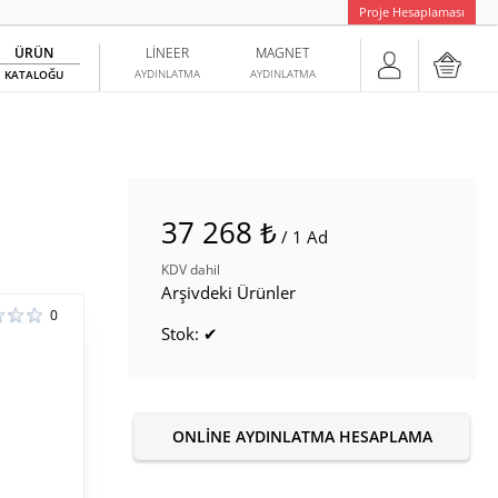
Proje Hesaplaması
ÜRÜN
LINEER
MAGNET
AYDINLATMA
AYDINLATMA
KATALOĞU
37 268 ₺
/ 1 Ad
KDV dahil
Arşivdeki Ürünler
0
Stok: ✔
ONLINE AYDINLATMA HESAPLAMA