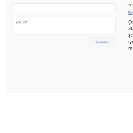
27.
Ra
Ço
30
şe
iy
Gönder
m