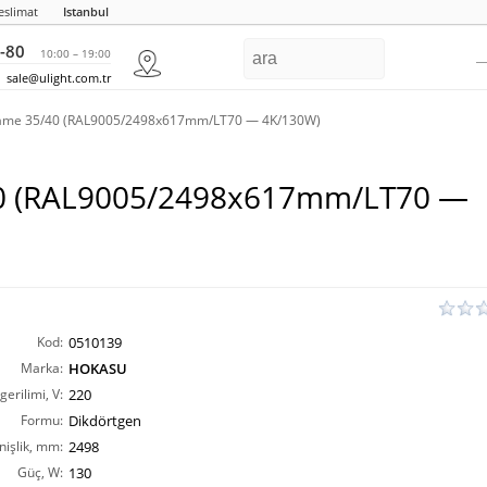
eslimat
Istanbul
-80
10:00 – 19:00
sale@ulight.com.tr
ame 35/40 (RAL9005/2498x617mm/LT70 — 4K/130W)
40 (RAL9005/2498x617mm/LT70 —
Kod:
0510139
Marka:
HOKASU
erilimi, V:
220
Formu:
Dikdörtgen
nişlik, mm:
2498
Güç, W:
130