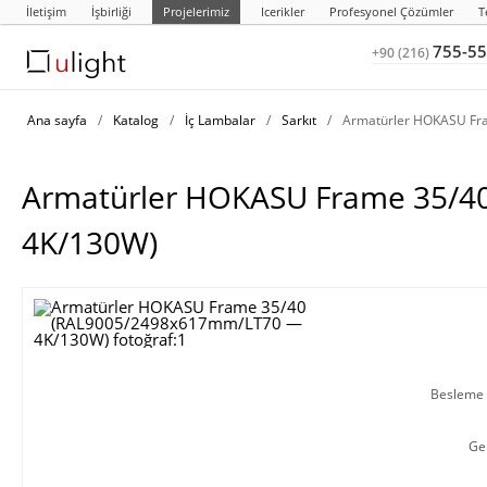
İletişim
İşbirliği
Projelerimiz
Icerikler
Profesyonel Çözümler
T
755-55
+90 (216)
Ana sayfa
/
Katalog
/
İç Lambalar
/
Sarkıt
/
Armatürler HOKASU Fr
Armatürler HOKASU Frame 35/
4K/130W)
Besleme g
Ge