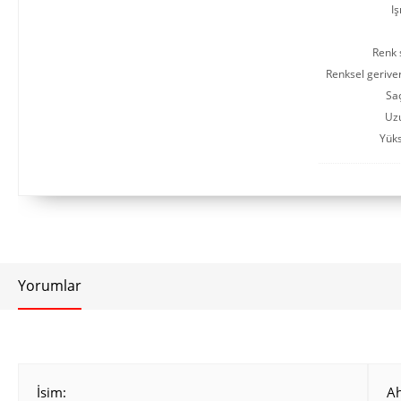
Iş
Renk s
Renksel gerive
Saç
Uz
Yüks
Yorumlar
İsim:
A