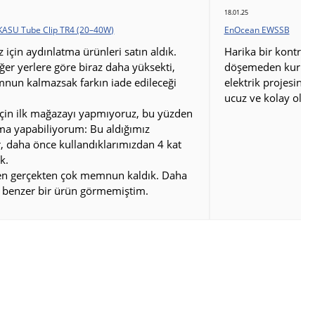
18.01.25
KASU Tube Clip TR4 (20–40W)
EnOcean EWSSB
için aydınlatma ürünleri satın aldık.
Harika bir kontrol 
iğer yerlere göre biraz daha yüksekti,
döşemeden kurulum
nun kalmazsak farkın iade edileceği
elektrik projesini
ucuz ve kolay oldu
çin ilk mağazayı yapmıyoruz, bu yüzden
rma yapabiliyorum: Bu aldığımız
, daha önce kullandıklarımızdan 4 kat
k.
den gerçekten çok memnun kaldık. Daha
 benzer bir ürün görmemiştim.