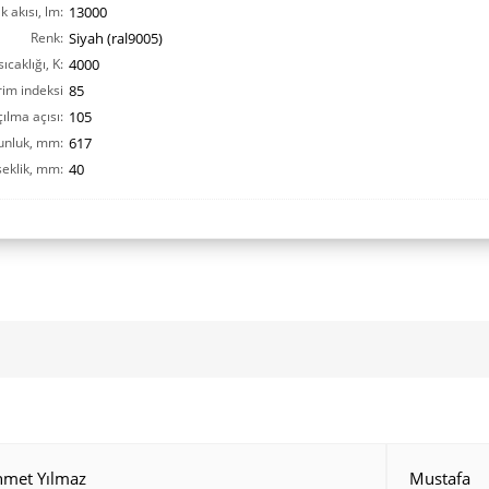
ık akısı, lm:
13000
Renk:
Siyah (ral9005)
ıcaklığı, K:
4000
rim indeksi
85
ılma açısı:
CRI(Ra):
105
unluk, mm:
617
eklik, mm:
40
hmet Yılmaz
Mustafa