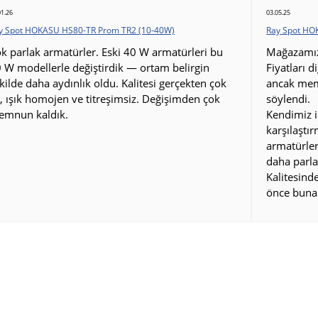
01.26
03.05.25
y Spot HOKASU HS80-TR Prom TR2 (10-40W)
Ray Spot HO
k parlak armatürler. Eski 40 W armatürleri bu
Mağazamız 
 W modellerle değiştirdik — ortam belirgin
Fiyatları d
kilde daha aydınlık oldu. Kalitesi gerçekten çok
ancak mem
i, ışık homojen ve titreşimsiz. Değişimden çok
söylendi.
emnun kaldık.
Kendimiz i
karşılaştı
armatürler
daha parla
Kalitesin
önce buna