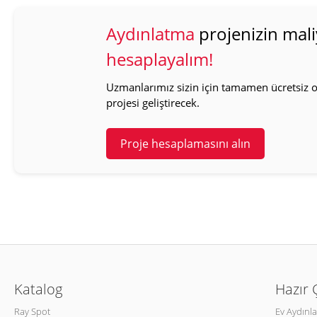
Aydınlatma
projenizin mali
hesaplayalım!
Uzmanlarımız sizin için tamamen ücretsiz ol
projesi geliştirecek.
Proje hesaplamasını alın
Katalog
Hazır
Ray Spot
Ev Aydınl