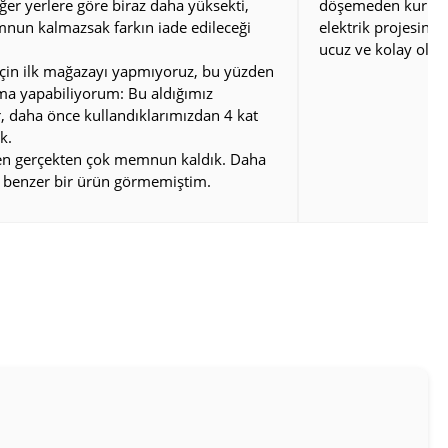
iğer yerlere göre biraz daha yüksekti,
döşemeden kurulum
nun kalmazsak farkın iade edileceği
elektrik projesini
ucuz ve kolay oldu
çin ilk mağazayı yapmıyoruz, bu yüzden
rma yapabiliyorum: Bu aldığımız
, daha önce kullandıklarımızdan 4 kat
k.
den gerçekten çok memnun kaldık. Daha
 benzer bir ürün görmemiştim.