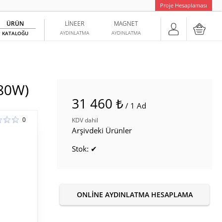
Proje Hesaplaması
ÜRÜN
LINEER
MAGNET
AYDINLATMA
AYDINLATMA
KATALOĞU
80W)
31 460 ₺
/ 1 Ad
0
KDV dahil
Arşivdeki Ürünler
Stok: ✔
ONLINE AYDINLATMA HESAPLAMA