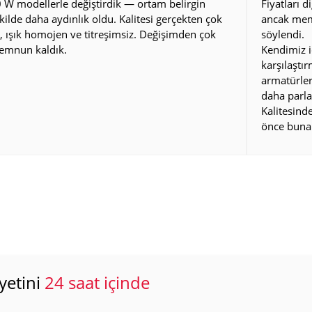
 W modellerle değiştirdik — ortam belirgin
Fiyatları d
kilde daha aydınlık oldu. Kalitesi gerçekten çok
ancak mem
i, ışık homojen ve titreşimsiz. Değişimden çok
söylendi.
emnun kaldık.
Kendimiz i
karşılaştı
armatürler
daha parla
Kalitesin
önce buna
yetini
24 saat içinde