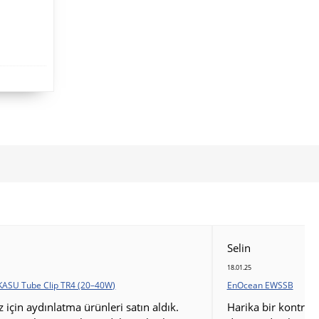
Selin
18.01.25
KASU Tube Clip TR4 (20–40W)
EnOcean EWSSB
için aydınlatma ürünleri satın aldık.
Harika bir kontrol 