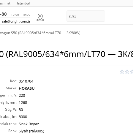
eslimat
Istanbul
-80
10:00 – 19:00
sale@ulight.com.tr
xagon S50 (RAL9005/634*6mm/LT70 — 3K/80W)
50 (RAL9005/634*6mm/LT70 — 3K/
Kod:
0510704
Marka:
HOKASU
erilimi, V:
220
nişlik, mm:
1268
Güç, W:
80
ık akısı, lm:
8000
arlak renk:
Sıcak Beyaz
Renk:
Siyah (ral9005)