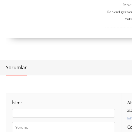
Renk s
Renksel gerive
Yüks
Yorumlar
İsim:
A
27.
Ra
Ço