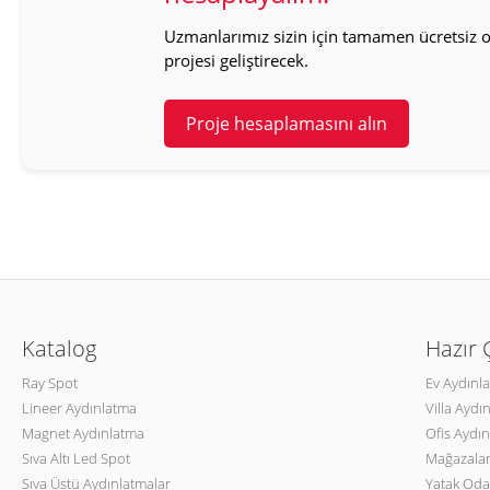
Uzmanlarımız sizin için tamamen ücretsiz ol
projesi geliştirecek.
Proje hesaplamasını alın
Katalog
Hazır
Ray Spot
Ev Aydınl
Lineer Aydınlatma
Villa Aydı
Magnet Aydınlatma
Ofis Aydın
Sıva Altı Led Spot
Mağazalar
Sıva Üstü Aydınlatmalar
Yatak Oda