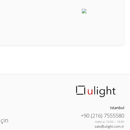
Istanbul
+90 (216) 7555580
için
Hafta içi 10:00 – 19:00
sale@ulight.com.tr