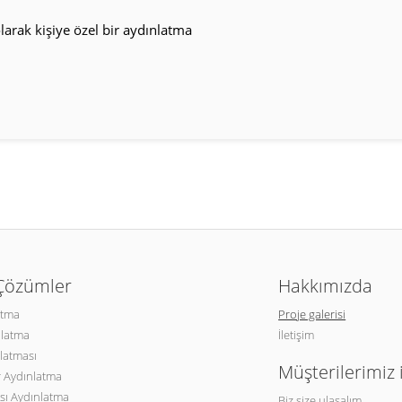
arak kişiye özel bir aydınlatma
 Çözümler
Hakkımızda
atma
Proje galerisi
nlatma
İletişim
latması
Müşterilerimiz 
 Aydınlatma
sı Aydınlatma
Biz size ulaşalım