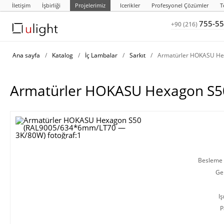
İletişim
İşbirliği
Projelerimiz
Icerikler
Profesyonel Çözümler
T
755-55
+90 (216)
Ana sayfa
/
Katalog
/
İç Lambalar
/
Sarkıt
/
Armatürler HOKASU He
Armatürler HOKASU Hexagon S
Besleme g
Ge
Iş
P