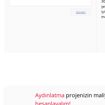
30
şe
iy
Gönder
m
Aydınlatma
projenizin mali
hesaplayalım!