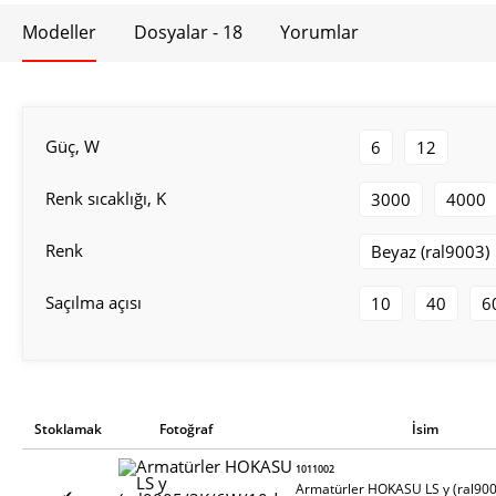
Modeller
Dosyalar - 18
Yorumlar
Güç, W
6
12
Renk sıcaklığı, K
3000
4000
Renk
Beyaz (ral9003)
Saçılma açısı
10
40
6
Stoklamak
Fotoğraf
İsim
1011002
Armatürler HOKASU LS y (ral90
✔