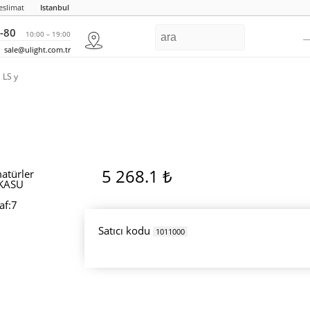
eslimat
Istanbul
-80
10:00 – 19:00
sale@ulight.com.tr
 LS y
5 268.1 ₺
Satıcı kodu
1011000