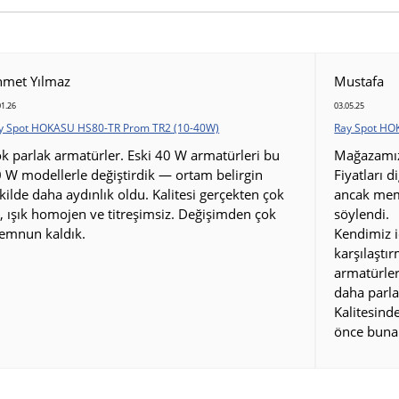
hmet Yılmaz
Mustafa
01.26
03.05.25
y Spot HOKASU HS80-TR Prom TR2 (10-40W)
Ray Spot HO
k parlak armatürler. Eski 40 W armatürleri bu
Mağazamız 
 W modellerle değiştirdik — ortam belirgin
Fiyatları d
kilde daha aydınlık oldu. Kalitesi gerçekten çok
ancak mem
i, ışık homojen ve titreşimsiz. Değişimden çok
söylendi.
emnun kaldık.
Kendimiz i
karşılaştı
armatürler
daha parla
Kalitesin
önce buna