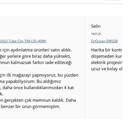
Selin
18.01.25
KASU Tube Clip TR4 (20–40W)
EnOcean EWSSB
için aydınlatma ürünleri satın aldık.
Harika bir kontrol 
iğer yerlere göre biraz daha yüksekti,
döşemeden kurulum
nun kalmazsak farkın iade edileceği
elektrik projesini
ucuz ve kolay oldu
çin ilk mağazayı yapmıyoruz, bu yüzden
rma yapabiliyorum: Bu aldığımız
, daha önce kullandıklarımızdan 4 kat
k.
den gerçekten çok memnun kaldık. Daha
 benzer bir ürün görmemiştim.