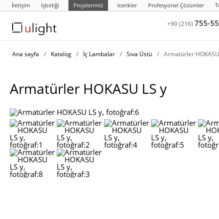
İletişim
İşbirliği
Projelerimiz
Icerikler
Profesyonel Çözümler
T
755-55
+90 (216)
Ana sayfa
/
Katalog
/
İç Lambalar
/
Sıva Üstü
/
Armatürler HOKASU
Armatürler HOKASU LS y