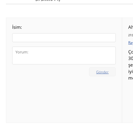
İsim:
A
27.
Ra
Ço
30
şe
iy
Gönder
m