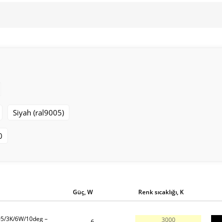
Siyah (ral9005)
0
Güç, W
Renk sıcaklığı, K
05/3K/6W/10deg –
3000
6