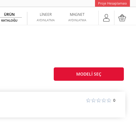
Proje Hesaplaması
ÜRÜN
LINEER
MAGNET
AYDINLATMA
AYDINLATMA
KATALOĞU
MODELI SEÇ
0