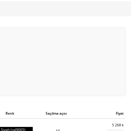
Renk
Saçılma açısı
Fiyat
5 268
₺
Siyah (ral9005)
10