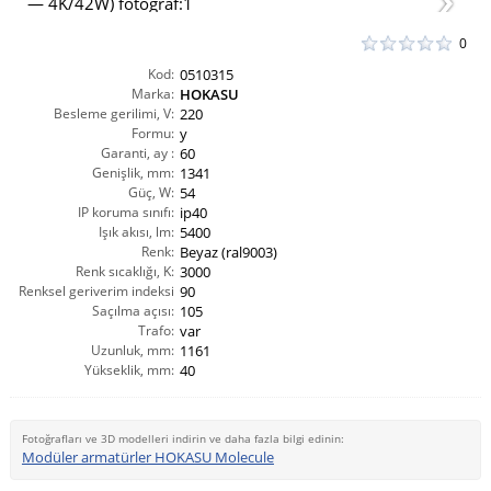
0
Kod:
0510315
Marka:
HOKASU
Besleme gerilimi, V:
220
Formu:
y
Garanti, ay :
60
Genişlik, mm:
1341
Güç, W:
54
IP koruma sınıfı:
ip40
Işık akısı, lm:
5400
Renk:
Beyaz (ral9003)
Renk sıcaklığı, K:
3000
Renksel geriverim indeksi
90
Saçılma açısı:
CRI(Ra):
105
Trafo:
var
Uzunluk, mm:
1161
Yükseklik, mm:
40
Fotoğrafları ve 3D modelleri indirin ve daha fazla bilgi edinin:
Modüler armatürler HOKASU Molecule