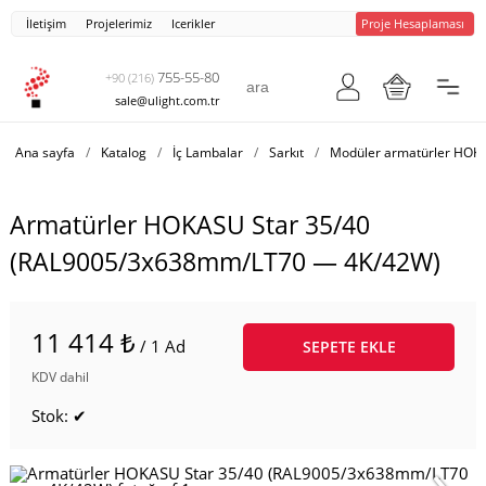
İletişim
Projelerimiz
Icerikler
Proje Hesaplaması
755-55-80
+90 (216)
sale@ulight.com.tr
Ana sayfa
/
Katalog
/
İç Lambalar
/
Sarkıt
/
Modüler armatürler HOK
Armatürler HOKASU Star 35/40
(RAL9005/3x638mm/LT70 — 4K/42W)
11 414 ₺
/ 1 Ad
SEPETE EKLE
KDV dahil
Stok: ✔