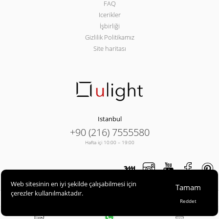
FAQ
Icerikler
İşbirliği
Gizlilik Politikamız
Site haritası
Istanbul
+90 (216) 7555580
Hafta içi 10:00 – 19:00
Web sitesinin en iyi şekilde çalışabilmesi için
Tamam
çerezler kullanılmaktadır.
ULIGHT© 2013-2026
Reddet