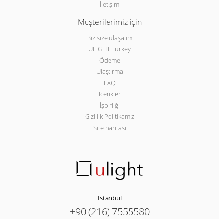
İletişim
Müşterilerimiz için
Biz size ulaşalım
ULIGHT Turkey
Ödeme
Ulaştırma
FAQ
Icerikler
İşbirliği
Gizlilik Politikamız
Site haritası
Istanbul
+90 (216) 7555580