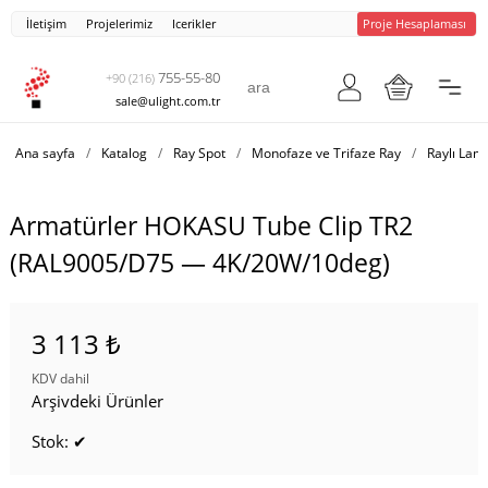
İletişim
Projelerimiz
Icerikler
Proje Hesaplaması
755-55-80
+90 (216)
sale@ulight.com.tr
Ana sayfa
/
Katalog
/
Ray Spot
/
Monofaze ve Trifaze Ray
/
Raylı Lam
Armatürler HOKASU Tube Clip TR2
(RAL9005/D75 — 4K/20W/10deg)
3 113 ₺
KDV dahil
Arşivdeki Ürünler
Stok: ✔