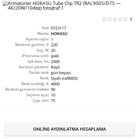
0
Kod:
0723117
Marka:
HOKASU
Aşama sayısı:
1
Besleme gerilimi, V:
220
Güç, W:
20
IP koruma sınıfı:
ip40
Işık akısı, lm:
2400
Kurulum yöntemi:
Raylı
Parlak renk:
gün beyazı
Renk:
Siyah (ral9005)
Renk sıcaklığı, K:
4000
Renksel geriverim indeksi
90
Saçılma açısı:
CRI(Ra):
10
Çap, mm:
75
ONLINE AYDINLATMA HESAPLAMA