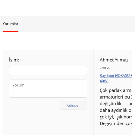
Yorumlar
İsim:
Ahmet Yılmaz
27.01.26
Ray Spot HOKASU HS
40W)
Çok parlak armat
armatürleri bu 3
değiştirdik — ort
Gönder
daha aydınlık old
çok iyi, ışık homo
Değişimden çok 