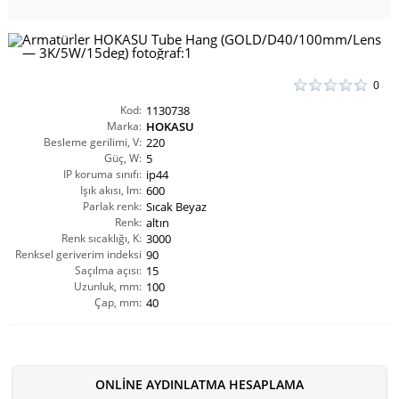
0
Kod:
1130738
Marka:
HOKASU
Besleme gerilimi, V:
220
Güç, W:
5
IP koruma sınıfı:
ip44
Işık akısı, lm:
600
Parlak renk:
Sıcak Beyaz
Renk:
altın
Renk sıcaklığı, K:
3000
Renksel geriverim indeksi
90
Saçılma açısı:
CRI(Ra):
15
Uzunluk, mm:
100
Çap, mm:
40
ONLINE AYDINLATMA HESAPLAMA