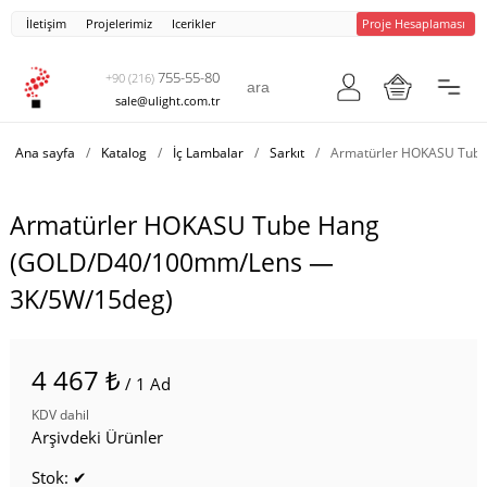
İletişim
Projelerimiz
Icerikler
Proje Hesaplaması
755-55-80
+90 (216)
sale@ulight.com.tr
Ana sayfa
/
Katalog
/
İç Lambalar
/
Sarkıt
/
Armatürler HOKASU Tub
Armatürler HOKASU Tube Hang
(GOLD/D40/100mm/Lens —
3K/5W/15deg)
4 467 ₺
/ 1 Ad
KDV dahil
Arşivdeki Ürünler
Stok: ✔