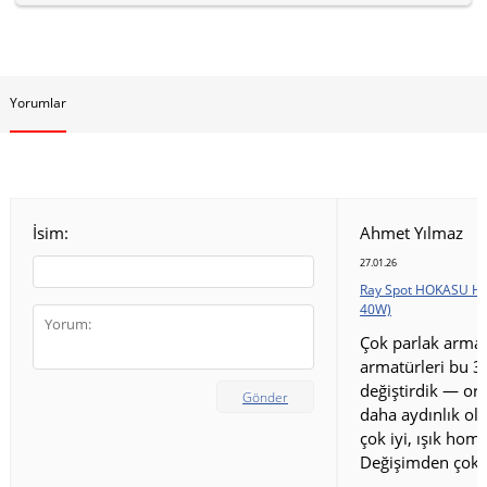
Yorumlar
İsim:
Ahmet Yılmaz
27.01.26
Ray Spot HOKASU HS
40W)
Çok parlak armat
armatürleri bu 3
değiştirdik — ort
Gönder
daha aydınlık old
çok iyi, ışık homo
Değişimden çok 