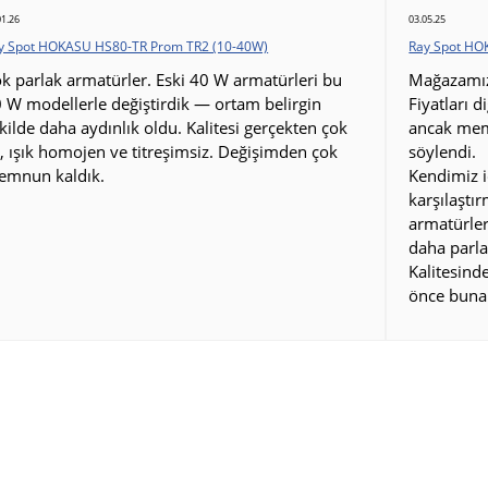
01.26
03.05.25
y Spot HOKASU HS80-TR Prom TR2 (10-40W)
Ray Spot HO
k parlak armatürler. Eski 40 W armatürleri bu
Mağazamız 
 W modellerle değiştirdik — ortam belirgin
Fiyatları d
kilde daha aydınlık oldu. Kalitesi gerçekten çok
ancak mem
i, ışık homojen ve titreşimsiz. Değişimden çok
söylendi.
emnun kaldık.
Kendimiz i
karşılaştı
armatürler
daha parla
Kalitesin
önce buna