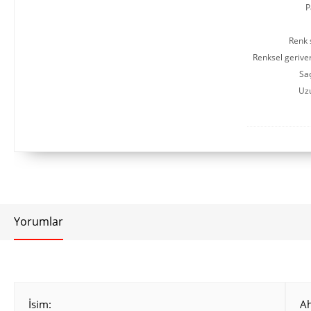
P
Renk s
Renksel gerive
Saç
Uz
Yorumlar
İsim:
A