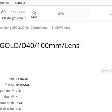
eslimat
Istanbul
-80
10:00 – 19:00
sale@ulight.com.tr
ube Hang (GOLD/D40/100mm/Lens — 3K/5W/24deg)
 (GOLD/D40/100mm/Lens —
Kod:
1130740
Marka:
HOKASU
erilimi, V:
220
Güç, W:
5
ruma sınıfı:
ip44
ık akısı, lm:
600