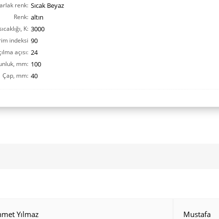
arlak renk:
Sıcak Beyaz
Renk:
altın
ıcaklığı, K:
3000
rim indeksi
90
ılma açısı:
CRI(Ra):
24
unluk, mm:
100
Çap, mm:
40
hmet Yılmaz
Mustafa