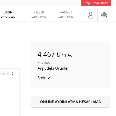
Proje Hesaplaması
ÜRÜN
LINEER
MAGNET
AYDINLATMA
AYDINLATMA
KATALOĞU
4 467 ₺
/ 1 Ad
KDV dahil
Arşivdeki Ürünler
0
Stok: ✔
ONLINE AYDINLATMA HESAPLAMA