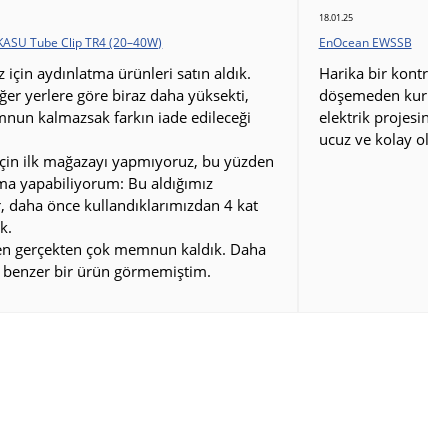
18.01.25
KASU Tube Clip TR4 (20–40W)
EnOcean EWSSB
için aydınlatma ürünleri satın aldık.
Harika bir kontrol 
iğer yerlere göre biraz daha yüksekti,
döşemeden kurulum
nun kalmazsak farkın iade edileceği
elektrik projesini
ucuz ve kolay oldu
çin ilk mağazayı yapmıyoruz, bu yüzden
rma yapabiliyorum: Bu aldığımız
, daha önce kullandıklarımızdan 4 kat
k.
den gerçekten çok memnun kaldık. Daha
 benzer bir ürün görmemiştim.