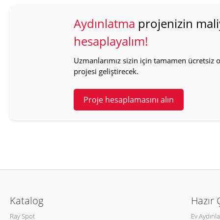
Aydınlatma
projenizin mali
hesaplayalım!
Uzmanlarımız sizin için tamamen ücretsiz ol
projesi geliştirecek.
Proje hesaplamasını alın
Katalog
Hazır
Ray Spot
Ev Aydınl