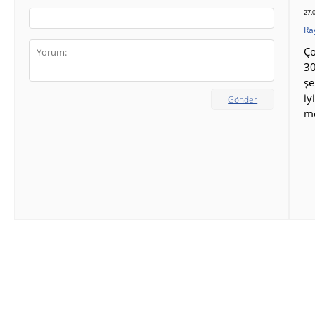
27.
Ra
Ço
30
şe
iy
Gönder
m