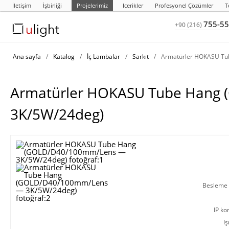
İletişim
İşbirliği
Projelerimiz
Icerikler
Profesyonel Çözümler
T
755-55
+90 (216)
Ana sayfa
/
Katalog
/
İç Lambalar
/
Sarkıt
/
Armatürler HOKASU T
Armatürler HOKASU Tube Hang
3K/5W/24deg)
Besleme g
IP ko
Iş