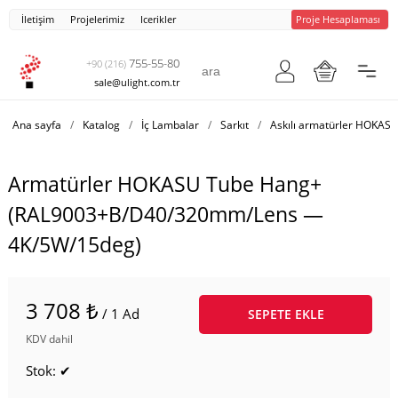
İletişim
Projelerimiz
Icerikler
Proje Hesaplaması
755-55-80
+90 (216)
sale@ulight.com.tr
Ana sayfa
/
Katalog
/
İç Lambalar
/
Sarkıt
/
Askılı armatürler HOKAS
Armatürler HOKASU Tube Hang+
(RAL9003+B/D40/320mm/Lens —
4K/5W/15deg)
3 708 ₺
/ 1 Ad
SEPETE EKLE
KDV dahil
Stok: ✔