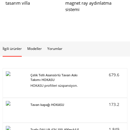
tasarım villa
magnet ray aydınlatma
sistemi
İlgili ürünler
Modeller
Yorumlar
679.6
Çelik Telli Asansörlü Tavan Askı
Takımı HOKASU
HOKASU profilleri süspansiyon.
173.2
Tavan kapağı HOKASU
1 849
Trafo DALI (9-42V 150-400mA/LF-