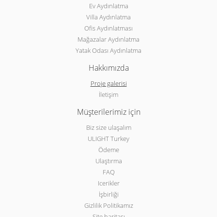
Ev Aydınlatma
Villa Aydınlatma
Ofis Aydınlatması
Mağazalar Aydınlatma
Yatak Odası Aydınlatma
Hakkımızda
Proje galerisi
İletişim
Müşterilerimiz için
Biz size ulaşalım
ULIGHT Turkey
Ödeme
Ulaştırma
FAQ
Icerikler
İşbirliği
Gizlilik Politikamız
Site haritası