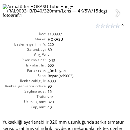
0
Kod:
1130807
Marka:
HOKASU
Besleme gerilimi, V:
220
Garanti, ay :
60
Güç, W:
7
IP koruma sınıfı:
ip40
Işık akısı, lm:
600
Parlak renk:
gün beyazı
Renk:
Beyaz (ral9003)
Renk sıcaklığı, K:
4000
Renksel geriverim indeksi
90
Saçılma açısı:
CRI(Ra):
15
Trafo:
var
Uzunluk, mm:
320
Çap, mm:
40
Yüksekliği ayarlanabilir 320 mm uzunluğunda sarkıt armatür
serisi. Uzatılmış silindirik gövde, iç mekandaki tek tek öğeleri