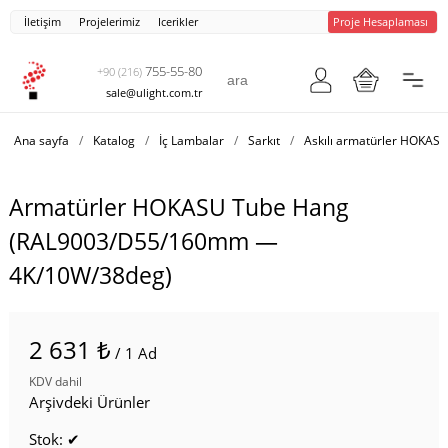
İletişim
Projelerimiz
Icerikler
Proje Hesaplaması
755-55-80
+90 (216)
sale@ulight.com.tr
Ana sayfa
/
Katalog
/
İç Lambalar
/
Sarkıt
/
Askılı armatürler HOKAS
Armatürler HOKASU Tube Hang
(RAL9003/D55/160mm —
4K/10W/38deg)
2 631 ₺
/ 1 Ad
KDV dahil
Arşivdeki Ürünler
Stok: ✔