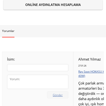
ONLINE AYDINLATMA HESAPLAMA
Yorumlar
İsim:
Ahmet Yılmaz
27.01.26
Ray Spot HOKASU HS
40W)
Çok parlak armat
armatürleri bu 3
değiştirdik — ort
Gönder
daha aydınlık old
çok iyi, ışık homo