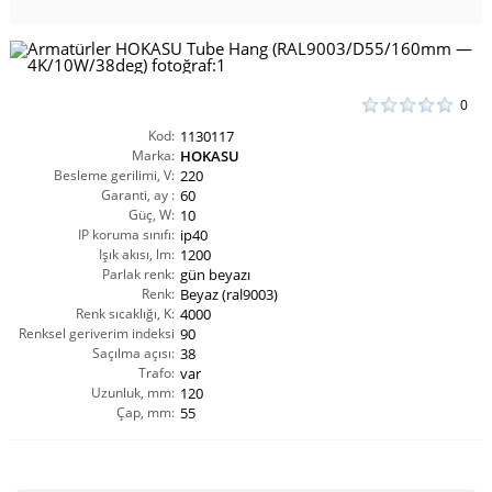
0
Kod:
1130117
Marka:
HOKASU
Besleme gerilimi, V:
220
Garanti, ay :
60
Güç, W:
10
IP koruma sınıfı:
ip40
Işık akısı, lm:
1200
Parlak renk:
gün beyazı
Renk:
Beyaz (ral9003)
Renk sıcaklığı, K:
4000
Renksel geriverim indeksi
90
Saçılma açısı:
CRI(Ra):
38
Trafo:
var
Uzunluk, mm:
120
Çap, mm:
55