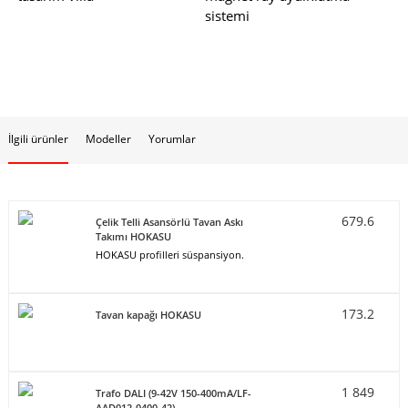
sistemi
İlgili ürünler
Modeller
Yorumlar
679.6
Çelik Telli Asansörlü Tavan Askı
Takımı HOKASU
HOKASU profilleri süspansiyon.
173.2
Tavan kapağı HOKASU
1 849
Trafo DALI (9-42V 150-400mA/LF-
AAD012-0400-42)