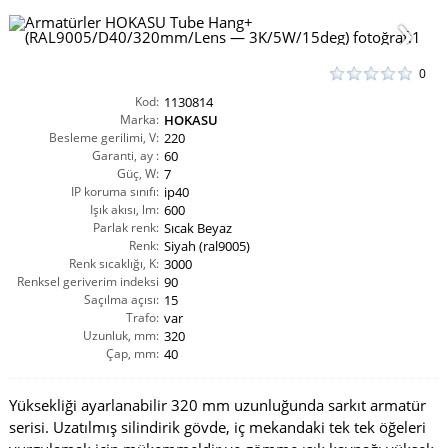
0
Kod:
1130814
Marka:
HOKASU
Besleme gerilimi, V:
220
Garanti, ay :
60
Güç, W:
7
IP koruma sınıfı:
ip40
Işık akısı, lm:
600
Parlak renk:
Sıcak Beyaz
Renk:
Siyah (ral9005)
Renk sıcaklığı, K:
3000
Renksel geriverim indeksi
90
Saçılma açısı:
CRI(Ra):
15
Trafo:
var
Uzunluk, mm:
320
Çap, mm:
40
Yüksekliği ayarlanabilir 320 mm uzunluğunda sarkıt armatür
serisi. Uzatılmış silindirik gövde, iç mekandaki tek tek öğeleri