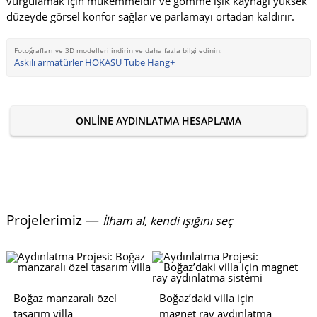
vurgulamak için mükemmeldir ve gömme ışık kaynağı yüksek
düzeyde görsel konfor sağlar ve parlamayı ortadan kaldırır.
Fotoğrafları ve 3D modelleri indirin ve daha fazla bilgi edinin:
Askılı armatürler HOKASU Tube Hang+
ONLINE AYDINLATMA HESAPLAMA
Projelerimiz —
İlham al, kendi ışığını seç
Boğaz manzaralı özel
Boğaz’daki villa için
tasarım villa
magnet ray aydınlatma