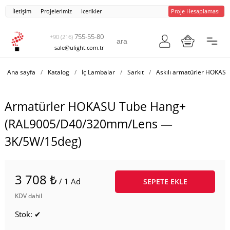
İletişim
Projelerimiz
Icerikler
Proje Hesaplaması
755-55-80
+90 (216)
sale@ulight.com.tr
Ana sayfa
/
Katalog
/
İç Lambalar
/
Sarkıt
/
Askılı armatürler HOKAS
Armatürler HOKASU Tube Hang+
(RAL9005/D40/320mm/Lens —
3K/5W/15deg)
3 708 ₺
/ 1 Ad
SEPETE EKLE
KDV dahil
Stok: ✔