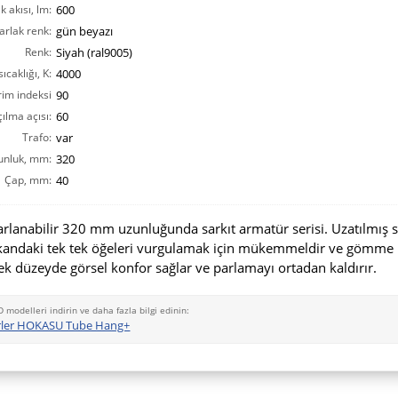
ık akısı, lm:
600
arlak renk:
gün beyazı
Renk:
Siyah (ral9005)
ıcaklığı, K:
4000
rim indeksi
90
ılma açısı:
CRI(Ra):
60
Trafo:
var
unluk, mm:
320
Çap, mm:
40
arlanabilir 320 mm uzunluğunda sarkıt armatür serisi. Uzatılmış si
kandaki tek tek öğeleri vurgulamak için mükemmeldir ve gömme 
k düzeyde görsel konfor sağlar ve parlamayı ortadan kaldırır.
D modelleri indirin ve daha fazla bilgi edinin:
ürler HOKASU Tube Hang+