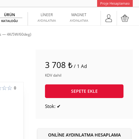
Proje Hesaplaması
ÜRÜN
LINEER
MAGNET
AYDINLATMA
AYDINLATMA
KATALOĞU
s — 4K/5W/60deg)
3 708 ₺
/ 1 Ad
KDV dahil
0
SEPETE EKLE
Stok: ✔
ONLINE AYDINLATMA HESAPLAMA