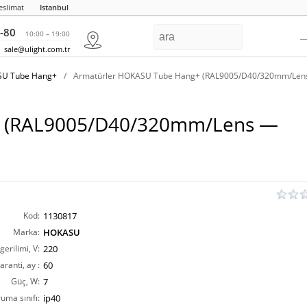
eslimat
Istanbul
-80
10:00 – 19:00
sale@ulight.com.tr
ASU Tube Hang+
/
Armatürler HOKASU Tube Hang+ (RAL9005/D40/320mm/Len
+ (RAL9005/D40/320mm/Lens —
Kod:
1130817
Marka:
HOKASU
erilimi, V:
220
aranti, ay :
60
Güç, W:
7
ruma sınıfı:
ip40