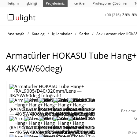
İletişim
İşbirliği
Projelerimiz
Icerikler
Profesyonel Çözümler
T
755-55
+90 (216)
Ana sayfa
/
Katalog
/
İç Lambalar
/
Sarkıt
/
Askılı armatürler HOK
Armatürler HOKASU Tube Hang
4K/5W/60deg)
Besleme g
G
IP ko