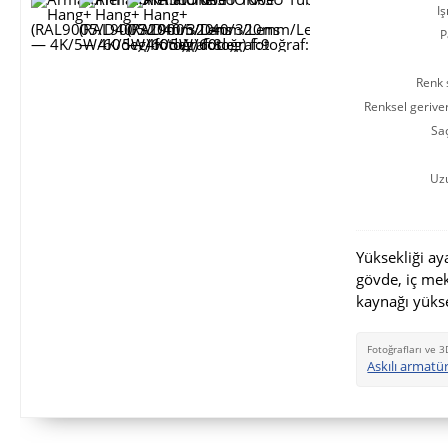
Iş
P
Renk s
Renksel gerive
Saç
Uz
Yüksekliği ay
gövde, iç me
kaynağı yükse
Fotoğrafları ve 3
Askılı armat