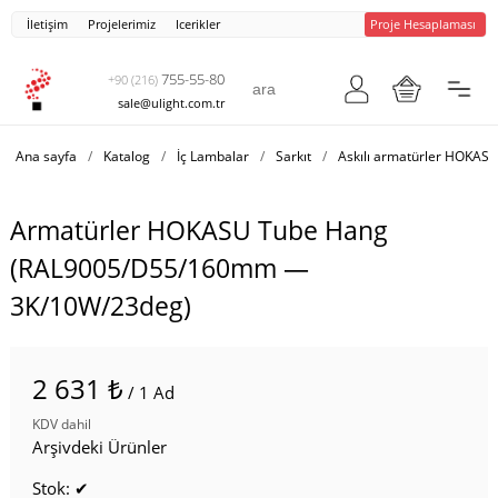
İletişim
Projelerimiz
Icerikler
Proje Hesaplaması
755-55-80
+90 (216)
sale@ulight.com.tr
Ana sayfa
/
Katalog
/
İç Lambalar
/
Sarkıt
/
Askılı armatürler HOKAS
Armatürler HOKASU Tube Hang
(RAL9005/D55/160mm —
3K/10W/23deg)
2 631 ₺
/ 1 Ad
KDV dahil
Arşivdeki Ürünler
Stok: ✔