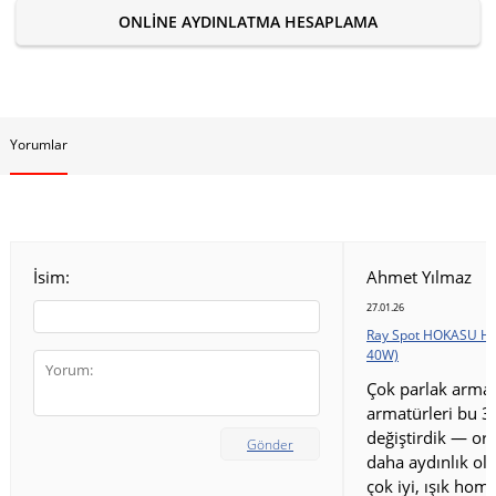
ONLINE AYDINLATMA HESAPLAMA
Yorumlar
İsim:
Ahmet Yılmaz
27.01.26
Ray Spot HOKASU HS
40W)
Çok parlak armat
armatürleri bu 3
değiştirdik — ort
Gönder
daha aydınlık old
çok iyi, ışık homo