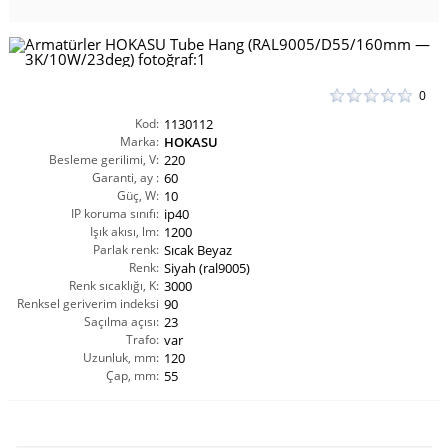
0
Kod:
1130112
Marka:
HOKASU
Besleme gerilimi, V:
220
Garanti, ay :
60
Güç, W:
10
IP koruma sınıfı:
ip40
Işık akısı, lm:
1200
Parlak renk:
Sıcak Beyaz
Renk:
Siyah (ral9005)
Renk sıcaklığı, K:
3000
Renksel geriverim indeksi
90
Saçılma açısı:
CRI(Ra):
23
Trafo:
var
Uzunluk, mm:
120
Çap, mm:
55