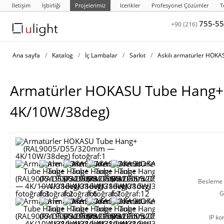
İletişim
İşbirliği
Projelerimiz
Icerikler
Profesyonel Çözümler
T
755-55
+90 (216)
Ana sayfa
/
Katalog
/
İç Lambalar
/
Sarkıt
/
Askılı armatürler HOK
Armatürler HOKASU Tube Hang
4K/10W/38deg)
Besleme g
G
IP ko