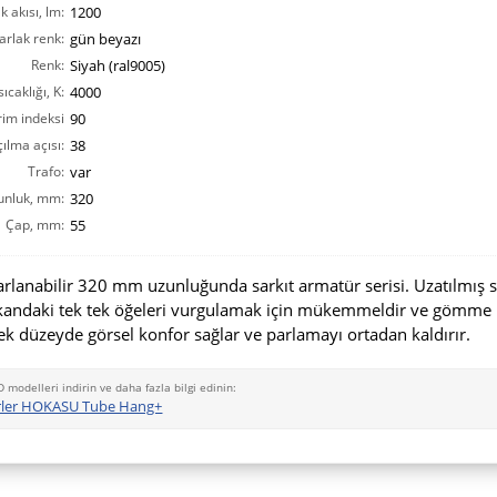
ık akısı, lm:
1200
arlak renk:
gün beyazı
Renk:
Siyah (ral9005)
ıcaklığı, K:
4000
rim indeksi
90
ılma açısı:
CRI(Ra):
38
Trafo:
var
unluk, mm:
320
Çap, mm:
55
arlanabilir 320 mm uzunluğunda sarkıt armatür serisi. Uzatılmış si
kandaki tek tek öğeleri vurgulamak için mükemmeldir ve gömme 
k düzeyde görsel konfor sağlar ve parlamayı ortadan kaldırır.
D modelleri indirin ve daha fazla bilgi edinin:
ürler HOKASU Tube Hang+