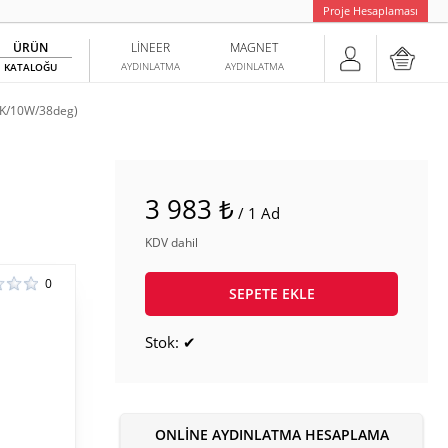
Proje Hesaplaması
ÜRÜN
LINEER
MAGNET
AYDINLATMA
AYDINLATMA
KATALOĞU
K/10W/38deg)
3 983 ₺
/ 1 Ad
KDV dahil
0
SEPETE EKLE
Stok: ✔
ONLINE AYDINLATMA HESAPLAMA