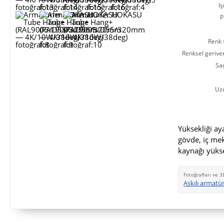
Iş
P
Renk s
Renksel gerive
Saç
Uz
Yüksekliği ay
gövde, iç me
kaynağı yükse
Fotoğrafları ve 3
Askılı armat