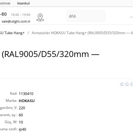
eslimat
Istanbul
-80
10:00 – 19:00
sale@ulight.com.tr
ASU Tube Hang+
/
Armatürler HOKASU Tube Hang+ (RAL9005/D55/320mm — 4
+ (RAL9005/D55/320mm —
Kod:
1130410
Marka:
HOKASU
erilimi, V:
220
aranti, ay :
60
Güç, W:
10
ruma sınıfı:
ip40