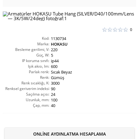
0
Kod:
1130734
Marka:
HOKASU
Besleme gerilimi, V:
220
Güç, W:
5
IP koruma sınıfı:
ip44
Işık akısı, lm:
600
Parlak renk:
Sıcak Beyaz
Renk:
Gümüş
Renk sıcaklığı, K:
3000
Renksel geriverim indeksi
90
Saçılma açısı:
CRI(Ra):
24
Uzunluk, mm:
100
Çap, mm:
40
ONLINE AYDINLATMA HESAPLAMA