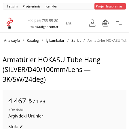
İletişim
Projelerimiz
Icerikler
Proje Hesaplaması
755-55-80
+90 (216)
sale@ulight.com.tr
Ana sayfa
/
Katalog
/
İç Lambalar
/
Sarkıt
/
Armatürler HOKASU Tube
Armatürler HOKASU Tube Hang
(SILVER/D40/100mm/Lens —
3K/5W/24deg)
4 467 ₺
/ 1 Ad
KDV dahil
Arşivdeki Ürünler
Stok: ✔