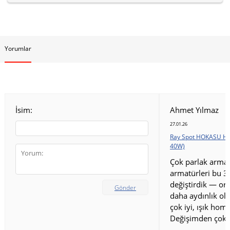
Yorumlar
İsim:
Ahmet Yılmaz
27.01.26
Ray Spot HOKASU HS
40W)
Çok parlak armat
armatürleri bu 3
değiştirdik — ort
Gönder
daha aydınlık old
çok iyi, ışık homo
Değişimden çok 