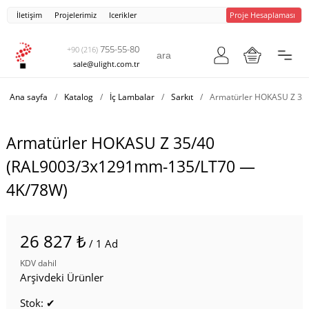
İletişim
Projelerimiz
Icerikler
Proje Hesaplaması
755-55-80
+90 (216)
sale@ulight.com.tr
Ana sayfa
/
Katalog
/
İç Lambalar
/
Sarkıt
/
Armatürler HOKASU Z 35
Armatürler HOKASU Z 35/40
(RAL9003/3x1291mm-135/LT70 —
4K/78W)
26 827 ₺
/ 1 Ad
KDV dahil
Arşivdeki Ürünler
Stok: ✔