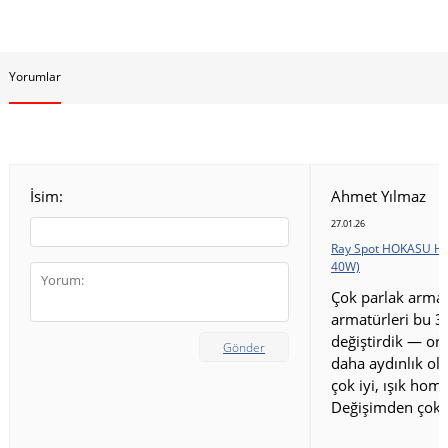
Yorumlar
İsim:
Ahmet Yılmaz
27.01.26
Ray Spot HOKASU HS
40W)
Çok parlak armat
armatürleri bu 3
değiştirdik — ort
Gönder
daha aydınlık old
çok iyi, ışık homo
Değişimden çok 