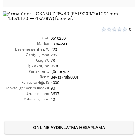
0
Kod:
0510259
Marka:
HOKASU
Besleme gerilimi, V:
220
Genişlik, mm:
285
Güç, W:
78
Işık akısı, lm:
8600
Parlak renk:
gün beyazı
Renk:
Beyaz (ral9003)
Renk sıcaklığı, K:
4000
Renksel geriverim indeksi
90
Uzunluk, mm:
CRI(Ra):
3607
Yükseklik, mm:
40
ONLINE AYDINLATMA HESAPLAMA