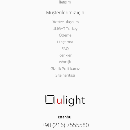
İletişim
Müşterilerimiz için
Biz size ulaşalım
ULIGHT Turkey
Ödeme
Ulaştırma
FAQ
Icerikler
İşbirliği
Gizlilik Politikamız
Site haritası
Istanbul
+90 (216) 7555580