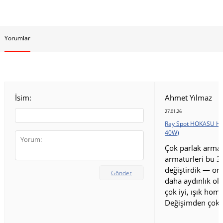
Yorumlar
İsim:
Ahmet Yılmaz
27.01.26
Ray Spot HOKASU HS
40W)
Çok parlak armat
armatürleri bu 3
değiştirdik — ort
Gönder
daha aydınlık old
çok iyi, ışık homo
Değişimden çok 