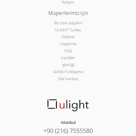
İletişim
Müşterilerimiz için
Biz size ulaşalım
ULIGHT Turkey
Ödeme
Ulaştırma
FAQ
Icerikler
İşbirliği
Gizlilik Politikamız
Site haritası
Istanbul
+90 (216) 7555580