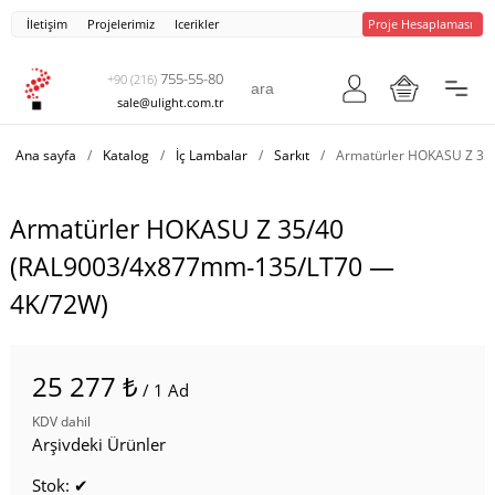
İletişim
Projelerimiz
Icerikler
Proje Hesaplaması
755-55-80
+90 (216)
sale@ulight.com.tr
Ana sayfa
/
Katalog
/
İç Lambalar
/
Sarkıt
/
Armatürler HOKASU Z 35
Armatürler HOKASU Z 35/40
(RAL9003/4x877mm-135/LT70 —
4K/72W)
25 277 ₺
/ 1 Ad
KDV dahil
Arşivdeki Ürünler
Stok: ✔