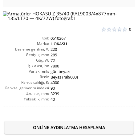
0
Kod:
0510267
Marka:
HOKASU
Besleme gerilimi, V:
220
Genişlik, mm:
285
Güç, W:
72
Işık akısı, lm:
7800
Parlak renk:
gün beyazı
Renk:
Beyaz (ral9003)
Renk sıcaklığı, K:
4000
Renksel geriverim indeksi
90
Uzunluk, mm:
CRI(Ra):
3239
Yükseklik, mm:
40
ONLINE AYDINLATMA HESAPLAMA